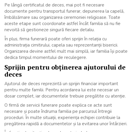
Pe lângă certificatul de deces, mai pot fi necesare
documente pentru transportul funerar, depunerea la capelă,
îmbălsămare sau organizarea ceremoniei religioase. Toate
aceste etape sunt coordonate astfel încât familia să nu fie
nevoită să gestioneze singură fiecare detaliu.
În plus, firma funerară poate oferi sprijin în relația cu
administrația cimitirului, capela sau reprezentanții bisericii.
Organizarea devine astfel mult mai simplă, iar familia își poate
dedica timpul momentului de reculegere.
Sprijin pentru obținerea ajutorului de
deces
Ajutorul de deces reprezintă un sprijin financiar important
pentru multe familii. Pentru acordarea lui este necesar un
dosar complet, iar documentele trebuie pregătite cu atenție.
O firmă de servicii funerare poate explica ce acte sunt
necesare și poate îndruma familia pe parcursul întregii
proceduri. În multe situații, experiența echipei contribuie la
pregătirea rapidă a documentelor și la evitarea unor întârzieri.