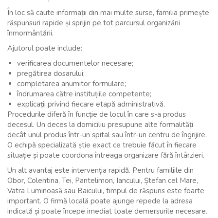
În loc să caute informații din mai multe surse, familia primește
răspunsuri rapide și sprijin pe tot parcursul organizării
înmormântării.
Ajutorul poate include:
verificarea documentelor necesare;
pregătirea dosarului;
completarea anumitor formulare;
îndrumarea către instituțiile competente;
explicații privind fiecare etapă administrativă.
Procedurile diferă în funcție de locul în care s-a produs
decesul. Un deces la domiciliu presupune alte formalități
decât unul produs într-un spital sau într-un centru de îngrijire.
O echipă specializată știe exact ce trebuie făcut în fiecare
situație și poate coordona întreaga organizare fără întârzieri.
Un alt avantaj este intervenția rapidă. Pentru familiile din
Obor, Colentina, Tei, Pantelimon, Iancului, Ștefan cel Mare,
Vatra Luminoasă sau Baicului, timpul de răspuns este foarte
important. O firmă locală poate ajunge repede la adresa
indicată și poate începe imediat toate demersurile necesare.