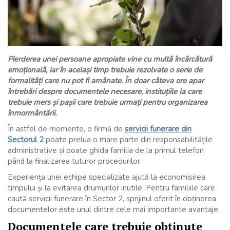
Pierderea unei persoane apropiate vine cu multă încărcătură
emoțională, iar în același timp trebuie rezolvate o serie de
formalități care nu pot fi amânate. În doar câteva ore apar
întrebări despre documentele necesare, instituțiile la care
trebuie mers și pașii care trebuie urmați pentru organizarea
înmormântării.
În astfel de momente, o firmă de
servicii funerare din
Sectorul 2
poate prelua o mare parte din responsabilitățile
administrative și poate ghida familia de la primul telefon
până la finalizarea tuturor procedurilor.
Experiența unei echipe specializate ajută la economisirea
timpului și la evitarea drumurilor inutile. Pentru familiile care
caută servicii funerare în Sector 2, sprijinul oferit în obținerea
documentelor este unul dintre cele mai importante avantaje.
Documentele care trebuie obținute