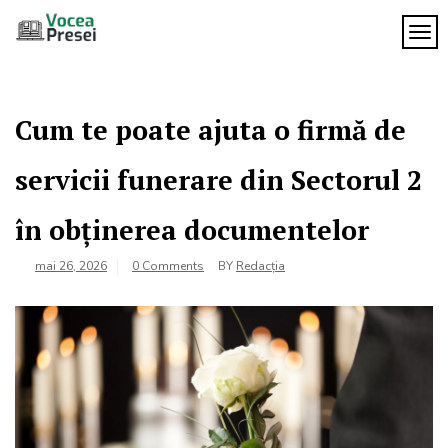
Skip
to
TOG
Vocea
content
cele mai
importante
Presei
știri
Cum te poate ajuta o firmă de
servicii funerare din Sectorul 2
în obținerea documentelor
mai 26, 2026
0 Comments
BY
Redacția