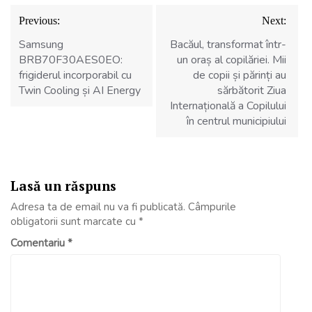
Navigare
Previous:
Next:
în
articole
Samsung
Bacăul, transformat într-
BRB70F30AES0EO:
un oraș al copilăriei. Mii
frigiderul incorporabil cu
de copii și părinți au
Twin Cooling și AI Energy
sărbătorit Ziua
Internațională a Copilului
în centrul municipiului
Lasă un răspuns
Adresa ta de email nu va fi publicată.
Câmpurile
obligatorii sunt marcate cu
*
Comentariu
*