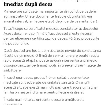
imediat după deces
Primele ore sunt cele mai importante din punct de vedere
administrativ. Unele documente trebuie obținute într-un
anumit interval, iar fiecare etapă depinde de cea anterioară.
Totul începe cu certificatul medical constatator al decesului.
Acest document confirmă oficial decesul și este necesar
pentru eliberarea certificatului de deces. Fără el, procedurile
nu pot continua.
Dacă decesul are loc la domiciliu, este nevoie de constatarea
făcută de un medic. O firmă de servicii funerare poate facilita
rapid această etapă și poate asigura intervenția unui medic
disponibil inclusiv pe timpul nopții, în weekend sau în zilele de
sărbătoare.
În cazul unui deces produs într-un spital, documentele
medicale sunt eliberate de unitatea sanitară. Chiar și în
această situație există mai mulți pași care trebuie urmați, iar
familia primește îndrumare pentru fiecare dintre ei.
În cele mai multe cazuri sunt necesare următoarele
documente: