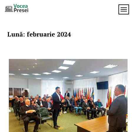
Skip
to
TOG
Vocea
content
cele mai
importante
Presei
știri
Lună:
februarie 2024