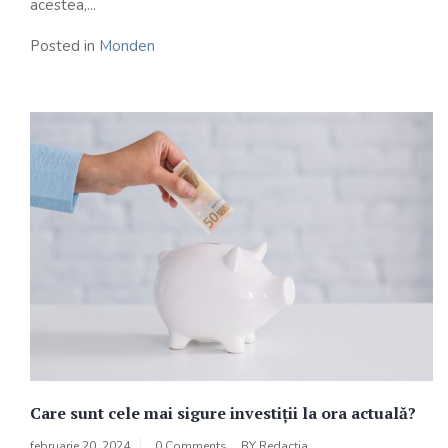
acestea,...
Posted in
Monden
Care sunt cele mai sigure investiții la ora actuală?
februarie 20, 2024
0 Comments
BY
Redacția