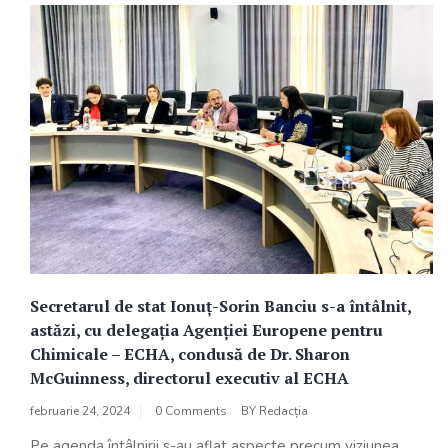
Secretarul de stat Ionuț-Sorin Banciu s-a întâlnit,
astăzi, cu delegația Agenției Europene pentru
Chimicale – ECHA, condusă de Dr. Sharon
McGuinness, directorul executiv al ECHA
februarie 24, 2024
0 Comments
BY
Redacția
Pe agenda întâlnirii s-au aflat aspecte precum viziunea