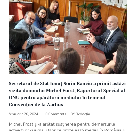
Secretarul de Stat Ionuț Sorin Banciu a primit astăzi
vizita domnului Michel Forst, Raportorul Special al
ONU pentru apărătorii mediului în temeiul
Convenției de la Aarhus
februarie 20, 2024
0 Comments
BY
Redacția
Michel Frost și-a arătat susținerea pentru demersurile
activiștilor și jurnaliștilor ce protejează mediul în România și