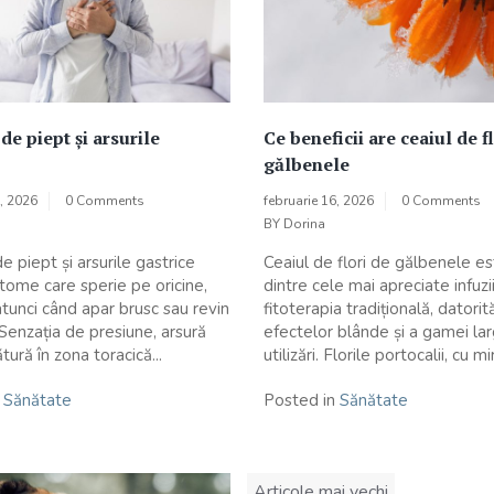
de piept și arsurile
Ce beneficii are ceaiul de f
gălbenele
8, 2026
0 Comments
februarie 16, 2026
0 Comments
BY
Dorina
 piept și arsurile gastrice
Ceaiul de flori de gălbenele e
tome care sperie pe oricine,
dintre cele mai apreciate infuzii
atunci când apar brusc sau revin
fitoterapia tradițională, datorit
 Senzația de presiune, arsură
efectelor blânde și a gamei lar
tură în zona toracică...
utilizări. Florile portocalii, cu mir
n
Sănătate
Posted in
Sănătate
Navigare
Articole mai vechi