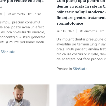
care pot reduce eficiența
Cum puteți opta pentru un
i
dentar cu plata în rate la C
Stănescu: soluții moderne 
26
0 Comments
BY
Dorina
finanțare pentru tratament
 simplu, precum consumul
stomatologice
 de apă, poate avea un efect
iulie 10, 2026
0 Comments
BY
 asupra nivelului de energie,
 concentrării și stării generale
Un implant dentar presupune 
Totuși, multe persoane beau...
investiție pe termen lung în s
orală. Mulți pacienți amână tr
n
Sănătate
din cauza costurilor inițiale, deși
de finanțare pot face procedura
Posted in
Sănătate