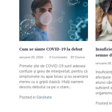
Cum se simte COVID-19 la debut
Insuficie
semne d
ianuarie 30, 2026
0 Comments
BY
Dorina
ianuarie 28
Primele zile de COVID-19 sunt adesea
confuze și greu de interpretat, pentru că
Insuficien
simptomele nu apar brusc și nu seamănă
afecțiune
mereu cu o gripă clasică. Mulți oameni
atunci câ
descriu debutul ca pe o stare...
suficient
organismul
Posted in
Sănătate
Posted i