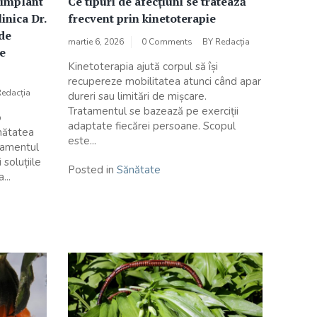
 implant
Ce tipuri de afecțiuni se tratează
linica Dr.
frecvent prin kinetoterapie
de
martie 6, 2026
0 Comments
BY
Redacția
e
Kinetoterapia ajută corpul să își
recupereze mobilitatea atunci când apar
Redacția
dureri sau limitări de mișcare.
Tratamentul se bazează pe exerciții
o
adaptate fiecărei persoane. Scopul
ănătatea
este...
atamentul
 soluțiile
Posted in
Sănătate
...