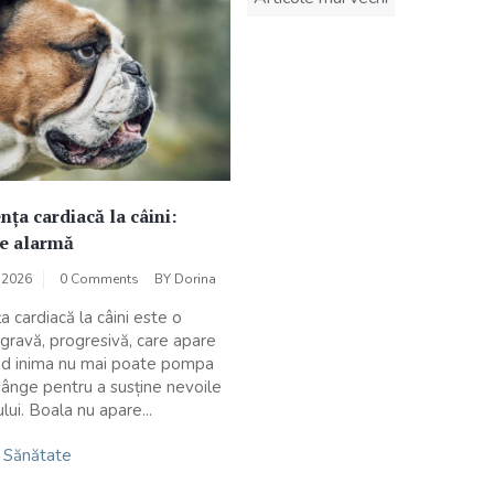
în
articole
nța cardiacă la câini:
e alarmă
, 2026
0 Comments
BY
Dorina
ța cardiacă la câini este o
 gravă, progresivă, care apare
nd inima nu mai poate pompa
 sânge pentru a susține nevoile
ui. Boala nu apare...
n
Sănătate