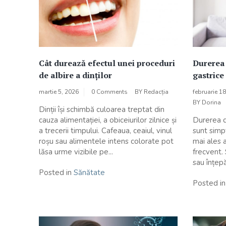
Cât durează efectul unei proceduri
Durerea 
de albire a dinților
gastrice
martie 5, 2026
0 Comments
BY
Redacția
februarie 1
BY
Dorina
Dinții își schimbă culoarea treptat din
cauza alimentației, a obiceiurilor zilnice și
Durerea de
a trecerii timpului. Cafeaua, ceaiul, vinul
sunt simp
roșu sau alimentele intens colorate pot
mai ales 
lăsa urme vizibile pe...
frecvent.
sau înțepă
Posted in
Sănătate
Posted i