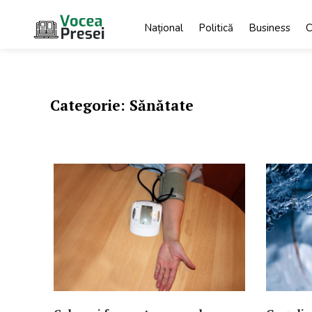
Skip
to
Național
Politică
Business
C
content
Vocea
cele mai
importante știri
Presei
Categorie:
Sănătate