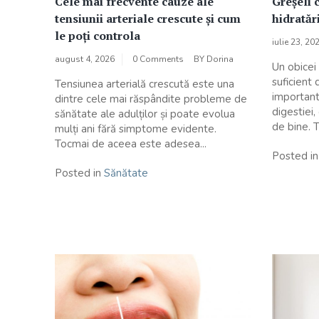
Cele mai frecvente cauze ale
Greșeli 
tensiunii arteriale crescute și cum
hidratări
le poți controla
iulie 23, 20
august 4, 2026
0 Comments
BY
Dorina
Un obicei
suficient
Tensiunea arterială crescută este una
important
dintre cele mai răspândite probleme de
digestiei,
sănătate ale adulților și poate evolua
de bine. 
mulți ani fără simptome evidente.
Tocmai de aceea este adesea...
Posted i
Posted in
Sănătate