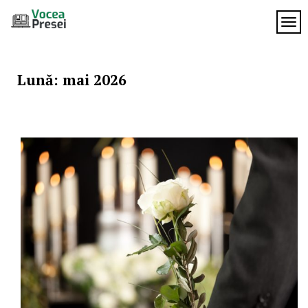
Skip
to
TOG
Vocea
content
cele mai
importante
Presei
știri
Lună:
mai 2026