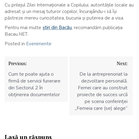
Cu prilejul Zilei Internaționale a Copilului, autoritățile locale au
adresat și un mesaj tuturor copiilor, încurajându-i să își
păstreze mereu curiozitatea, bucuria și puterea de a visa.
Pentru mai multe
știri din Bacău
, recomandăm publicația
Bacau.NET.
Posted in
Evenimente
Navigare
Previous:
Next:
în
articole
Cum te poate ajuta o
De la antreprenoriat la
firmă de servicii funerare
dezvoltare personală.
din Sectorul 2 în
Femei care au construit
obținerea documentelor
proiecte de succes urcă
pe scena conferinței
„Femeia care (se) alege”
Lasă un răspuns