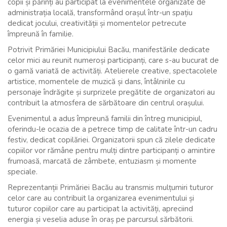
copii și părinți au participat la evenimentele organizate de
administrația locală, transformând orașul într-un spațiu
dedicat jocului, creativității și momentelor petrecute
împreună în familie.
Potrivit Primăriei Municipiului Bacău, manifestările dedicate
celor mici au reunit numeroși participanți, care s-au bucurat de
o gamă variată de activități. Atelierele creative, spectacolele
artistice, momentele de muzică și dans, întâlnirile cu
personaje îndrăgite și surprizele pregătite de organizatori au
contribuit la atmosfera de sărbătoare din centrul orașului.
Evenimentul a adus împreună familii din întreg municipiul,
oferindu-le ocazia de a petrece timp de calitate într-un cadru
festiv, dedicat copilăriei. Organizatorii spun că zilele dedicate
copiilor vor rămâne pentru mulți dintre participanți o amintire
frumoasă, marcată de zâmbete, entuziasm și momente
speciale.
Reprezentanții Primăriei Bacău au transmis mulțumiri tuturor
celor care au contribuit la organizarea evenimentului și
tuturor copiilor care au participat la activități, apreciind
energia și veselia aduse în oraș pe parcursul sărbătorii.