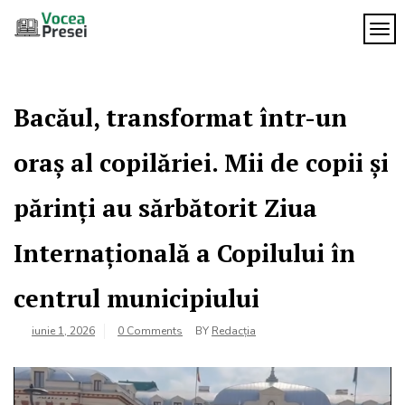
Skip
to
TOG
Vocea
content
cele mai
importante
Presei
știri
Bacăul, transformat într-un
oraș al copilăriei. Mii de copii și
părinți au sărbătorit Ziua
Internațională a Copilului în
centrul municipiului
iunie 1, 2026
0 Comments
BY
Redacția