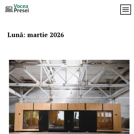
Skip
to
TOG
Vocea
content
cele mai
importante
Presei
știri
Lună:
martie 2026