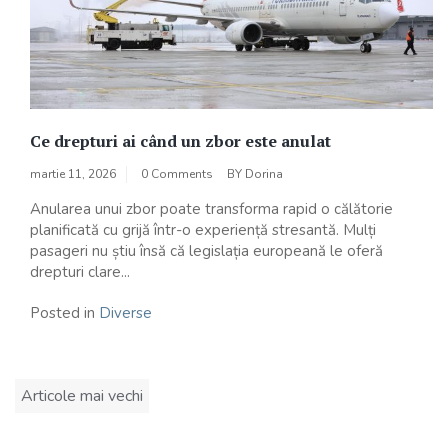
Ce drepturi ai când un zbor este anulat
martie 11, 2026
0 Comments
BY
Dorina
Anularea unui zbor poate transforma rapid o călătorie
planificată cu grijă într-o experiență stresantă. Mulți
pasageri nu știu însă că legislația europeană le oferă
drepturi clare...
Posted in
Diverse
Navigare
Articole mai vechi
în
articole