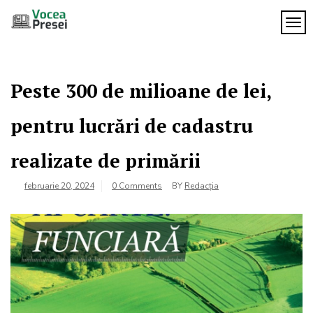
Skip
to
TOG
Vocea
content
cele mai
importante
Presei
știri
Peste 300 de milioane de lei,
pentru lucrări de cadastru
realizate de primării
februarie 20, 2024
0 Comments
BY
Redacția