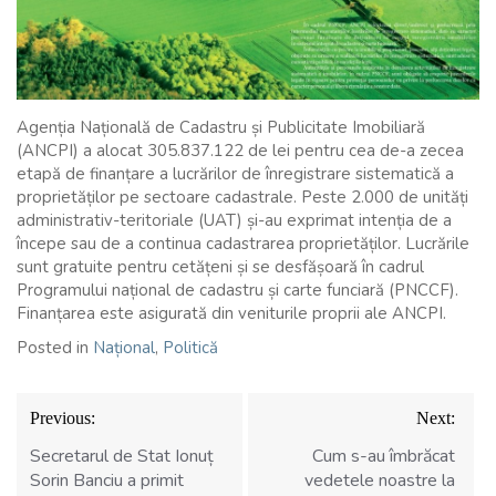
Agenția Națională de Cadastru și Publicitate Imobiliară
(ANCPI) a alocat 305.837.122 de lei pentru cea de-a zecea
etapă de finanțare a lucrărilor de înregistrare sistematică a
proprietăților pe sectoare cadastrale. Peste 2.000 de unități
administrativ-teritoriale (UAT) și-au exprimat intenția de a
începe sau de a continua cadastrarea proprietăților. Lucrările
sunt gratuite pentru cetățeni și se desfășoară în cadrul
Programului național de cadastru și carte funciară (PNCCF).
Finanțarea este asigurată din veniturile proprii ale ANCPI.
Posted in
Național
,
Politică
Navigare
Previous:
Next:
în
articole
Secretarul de Stat Ionuț
Cum s-au îmbrăcat
Sorin Banciu a primit
vedetele noastre la