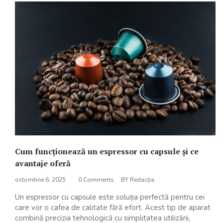
Cum funcționează un espressor cu capsule și ce
avantaje oferă
octombrie 6, 2025
0 Comments
BY
Redacția
Un espressor cu capsule este soluția perfectă pentru cei
care vor o cafea de calitate fără efort. Acest tip de aparat
combină precizia tehnologică cu simplitatea utilizării,