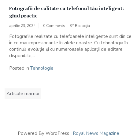
Fotografii de calitate cu telefonul tău inteligent:
ghid practic
aprilie 23, 2024
0 Comments
BY
Redacția
Fotografiile realizate cu telefoanele inteligente sunt din ce
în ce mai impresionante în zilele noastre. Cu tehnologia în
continuă evoluție și cu numeroasele aplicații de editare
disponibile,...
Posted in
Tehnologie
Navigare
Articole mai noi
în
articole
Powered By WordPress |
Royal News Magazine