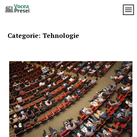
Skip
to
TOG
Vocea
content
cele mai
importante
Presei
știri
Categorie:
Tehnologie