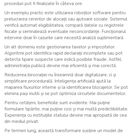
proceduri pot fi finalizate în câteva ore.
Un exemplu practic este utilizarea roboților software pentru
prelucrarea cererilor de alocații sau ajutoare sociale. Sistemul
verifică automat eligibilitatea, compară datele cu registrele
fiscale și semnalează eventuale neconcordanțe. Funcționarul
intervine doar în cazurile care necesită analiză suplimentară.
Un alt domeniu este gestionarea taxelor și impozitelor.
Algoritmii pot identifica rapid declarații incomplete sau pot
detecta tipare suspecte care indică posibile fraude. Astfel,
administrația publică devine mai eficientă și mai corectă.
Reducerea birocrației nu înseamnă doar digitalizare, ci și
simplificare procedurală. Inteligența artificială ajută la
maparea fluxurilor interne și la identificarea blocajelor. Se pot
elimina pași inutili și se pot optimiza circuitele documentelor.
Pentru cetățeni, beneficiile sunt evidente. Mai puține
formulare tipărite, mai puține cozi și mai multă predictibilitate.
Experiența cu instituțiile statului devine mai apropiată de cea
din mediul privat.
Pe termen lung, această transformare susține un model de