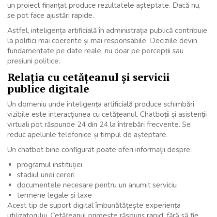
un proiect finanțat produce rezultatele așteptate. Dacă nu,
se pot face ajustări rapide.
Astfel, inteligența artificială în administrația publică contribuie
la politici mai coerente și mai responsabile. Deciziile devin
fundamentate pe date reale, nu doar pe percepții sau
presiuni politice.
Relația cu cetățeanul și servicii
publice digitale
Un domeniu unde inteligența artificială produce schimbări
vizibile este interacțiunea cu cetățeanul. Chatboții și asistenții
virtuali pot răspunde 24 din 24 la întrebări frecvente. Se
reduc apelurile telefonice și timpul de așteptare.
Un chatbot bine configurat poate oferi informații despre:
programul instituției
stadiul unei cereri
documentele necesare pentru un anumit serviciu
termene legale și taxe
Acest tip de suport digital îmbunătățește experiența
utilizatorului. Cetățeanul primește răspuns rapid, fără să fie