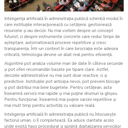
Inteligența artificială în administrația publică schimbă modul în
care instituțiile interacționează cu cetățenii, gestionează
resursele și iau decizii. Nu mai vorbim despre un concept
futurist, ci despre instrumente concrete care reduc timpii de
așteptare, automatizează procese repetitive și cresc
transparența. Într-un context în care birocrația este adesea
criticată, tehnologia devine un aliat real pentru eficiență.
Algoritmii pot analiza volume mari de date în câteva secunde
și pot oferi recomandări bazate pe tipare clare. Astfel,
deciziile administrative nu mai sunt doar reactive, ci și
predictive. Instituțiile pot anticipa nevoi, pot preveni blocaje
și pot distribui mai bine bugetele. Pentru cetățean, asta
înseamnă servicii mai rapide și mai puține drumuri la ghișeu.
Pentru funcționar, înseamnă mai puține sarcini repetitive și
mai mult timp pentru activități cu valoare reală.
Inteligența artificială în administrația publică nu înlocuiește
factorul uman, ci îl completează. Ea aduce claritate acolo
unde există haos procedural și sprijină digitalizarea serviciilor