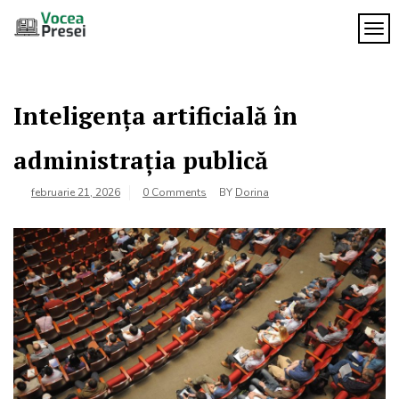
Skip
to
TOG
Vocea
content
cele mai
importante
Presei
știri
Inteligența artificială în
administrația publică
februarie 21, 2026
0 Comments
BY
Dorina