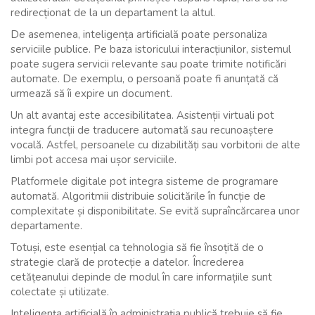
redirecționat de la un departament la altul.
De asemenea, inteligența artificială poate personaliza
serviciile publice. Pe baza istoricului interacțiunilor, sistemul
poate sugera servicii relevante sau poate trimite notificări
automate. De exemplu, o persoană poate fi anunțată că
urmează să îi expire un document.
Un alt avantaj este accesibilitatea. Asistenții virtuali pot
integra funcții de traducere automată sau recunoaștere
vocală. Astfel, persoanele cu dizabilități sau vorbitorii de alte
limbi pot accesa mai ușor serviciile.
Platformele digitale pot integra sisteme de programare
automată. Algoritmii distribuie solicitările în funcție de
complexitate și disponibilitate. Se evită supraîncărcarea unor
departamente.
Totuși, este esențial ca tehnologia să fie însoțită de o
strategie clară de protecție a datelor. Încrederea
cetățeanului depinde de modul în care informațiile sunt
colectate și utilizate.
Inteligența artificială în administrația publică trebuie să fie