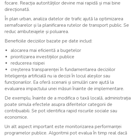
focare. Reacția autorităților devine mai rapidă și mai bine
direcționată.
În plan urban, analiza datelor de trafic ajută la optimizarea
semafoarelor și la planificarea rutelor de transport public. Se
reduc ambuteiajele și poluarea.
Beneficiile deciziilor bazate pe date includ:
alocarea mai eficientă a bugetelor
prioritizarea investițiilor publice
reducerea risipei
creșterea transparenței în fundamentarea deciziilor
Inteligența artificială nu ia decizii în locul aleșilor sau
funcționarilor. Ea oferă scenarii și simulări care ajută la
evaluarea impactului unei măsuri înainte de implementare.
De exemplu, înainte de a modifica o taxă locală, administrația
poate simula efectele asupra diferitelor categorii de
contribuabili. Se pot identifica rapid riscurile sociale sau
economice.
Un alt aspect important este monitorizarea performanței
programelor publice. Algoritmii pot evalua în timp real dacă