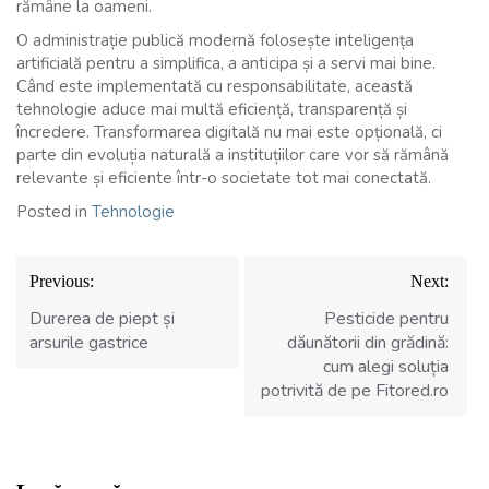
rămâne la oameni.
O administrație publică modernă folosește inteligența
artificială pentru a simplifica, a anticipa și a servi mai bine.
Când este implementată cu responsabilitate, această
tehnologie aduce mai multă eficiență, transparență și
încredere. Transformarea digitală nu mai este opțională, ci
parte din evoluția naturală a instituțiilor care vor să rămână
relevante și eficiente într-o societate tot mai conectată.
Posted in
Tehnologie
Navigare
Previous:
Next:
în
articole
Durerea de piept și
Pesticide pentru
arsurile gastrice
dăunătorii din grădină:
cum alegi soluția
potrivită de pe Fitored.ro