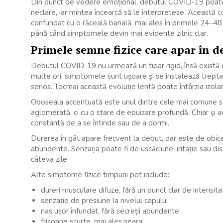
Din punct de vedere emoțional, debutul COVID-19 poate ad
neclare, iar mintea încearcă să le interpreteze. Această 
confundat cu o răceală banală, mai ales în primele 24–48
până când simptomele devin mai evidente zilnic clar.
Primele semne fizice care apar în 
Debutul COVID-19 nu urmează un tipar rigid, însă există c
multe ori, simptomele sunt ușoare și se instalează trept
serios. Tocmai această evoluție lentă poate întârzia izola
Oboseala accentuată este unul dintre cele mai comune s
aglomerată, ci cu o stare de epuizare profundă. Chiar și ac
constantă de a se întinde sau de a dormi.
Durerea în gât apare frecvent la debut, dar este de obice
abundente. Senzația poate fi de uscăciune, iritație sau disc
câteva zile.
Alte simptome fizice timpurii pot include:
dureri musculare difuze, fără un punct clar de intensita
senzație de presiune la nivelul capului
nas ușor înfundat, fără secreții abundente
frisoane scurte, mai ales seara