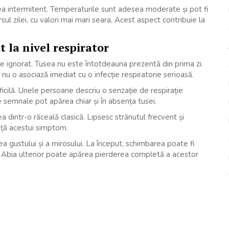
ea intermitent. Temperaturile sunt adesea moderate și pot fi
ul zilei, cu valori mai mari seara. Acest aspect contribuie la
 la nivel respirator
 de ignorat. Tusea nu este întotdeauna prezentă din prima zi.
nu o asociază imediat cu o infecție respiratorie serioasă.
ificilă. Unele persoane descriu o senzație de respirație
 semnale pot apărea chiar și în absența tusei.
dintr-o răceală clasică. Lipsesc strănutul frecvent și
nță acestui simptom.
 gustului și a mirosului. La început, schimbarea poate fi
. Abia ulterior poate apărea pierderea completă a acestor