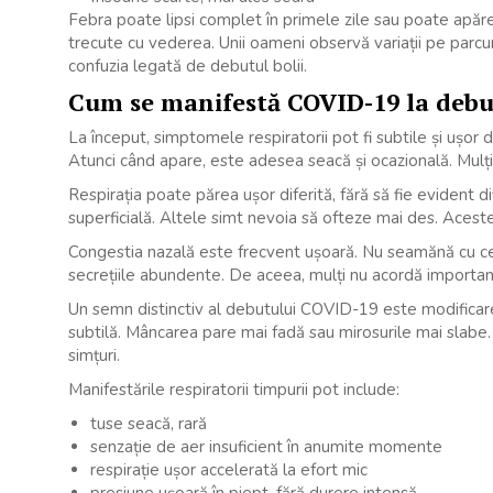
Febra poate lipsi complet în primele zile sau poate apăr
trecute cu vederea. Unii oameni observă variații pe parcurs
confuzia legată de debutul bolii.
Cum se manifestă COVID-19 la debut
La început, simptomele respiratorii pot fi subtile și ușor
Atunci când apare, este adesea seacă și ocazională. Mulți 
Respirația poate părea ușor diferită, fără să fie evident d
superficială. Altele simt nevoia să ofteze mai des. Aceste
Congestia nazală este frecvent ușoară. Nu seamănă cu cea 
secrețiile abundente. De aceea, mulți nu acordă importa
Un semn distinctiv al debutului COVID-19 este modificarea
subtilă. Mâncarea pare mai fadă sau mirosurile mai slabe
simțuri.
Manifestările respiratorii timpurii pot include:
tuse seacă, rară
senzație de aer insuficient în anumite momente
respirație ușor accelerată la efort mic