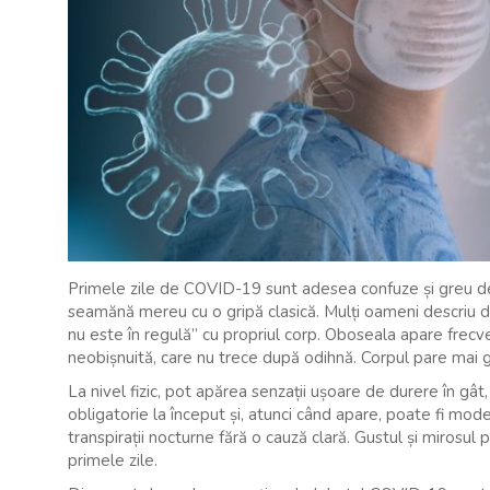
Primele zile de COVID-19 sunt adesea confuze și greu de
seamănă mereu cu o gripă clasică. Mulți oameni descriu d
nu este în regulă” cu propriul corp. Oboseala apare frecve
neobișnuită, care nu trece după odihnă. Corpul pare mai gre
La nivel fizic, pot apărea senzații ușoare de durere în gât
obligatorie la început și, atunci când apare, poate fi mod
transpirații nocturne fără o cauză clară. Gustul și mirosul
primele zile.