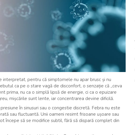
 interpretat, pentru că simptomele nu apar brusc și nu
ebutul ca pe o stare vagă de disconfort, o senzație că „ceva
nt prima, nu ca o simplă lipsă de energie, ci ca o epuizare
u, mișcările sunt lente, iar concentrarea devine dificilă.
, presiune în sinusuri sau o congestie discretă. Febra nu este
erată sau fluctuantă. Unii oameni resimt frisoane ușoare sau
 pot începe să se modifice subtil, fără să dispară complet din