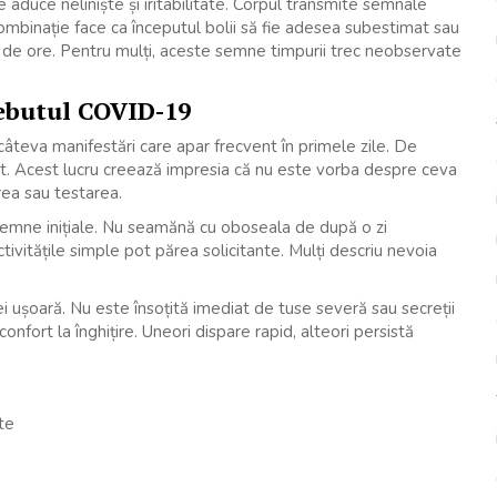
uce neliniște și iritabilitate. Corpul transmite semnale
combinație face ca începutul bolii să fie adesea subestimat sau
 de ore. Pentru mulți, aceste semne timpurii trec neobservate
debutul COVID-19
âteva manifestări care apar frecvent în primele zile. De
at. Acest lucru creează impresia că nu este vorba despre ceva
rea sau testarea.
emne inițiale. Nu seamănă cu oboseala de după o zi
tivitățile simple pot părea solicitante. Mulți descriu nevoia
i ușoară. Nu este însoțită imediat de tuse severă sau secreții
onfort la înghițire. Uneori dispare rapid, alteori persistă
te