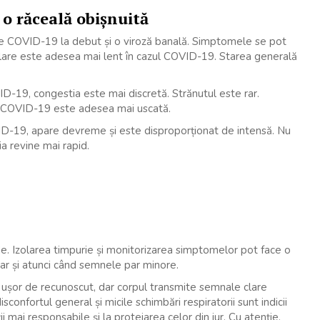
 o răceală obișnuită
tre COVID-19 la debut și o viroză banală. Simptomele se pot
alare este adesea mai lent în cazul COVID-19. Starea generală
ID-19, congestia este mai discretă. Strănutul este rar.
 în COVID-19 este adesea mai uscată.
D-19, apare devreme și este disproporționat de intensă. Nu
a revine mai rapid.
de. Izolarea timpurie și monitorizarea simptomelor pot face o
ar și atunci când semnele par minore.
șor de recunoscut, dar corpul transmite semnale clare
confortul general și micile schimbări respiratorii sunt indicii
i mai responsabile și la protejarea celor din jur. Cu atenție,