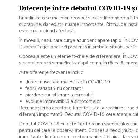
Diferențe între debutul COVID-19 și
Una dintre cele mai mari provocări este diferențierea în
suprapune, dar există nuanțe importante. Ritmul de inst
este mai profund afectată.
În răceală, nasul care curge abundent apare rapid. În COV
Durerea în gât poate fi prezentă în ambele situații, dar
Oboseala este un element-cheie de diferențiere. În COVI
se ameliorează semnificativ după somn. În răceală, energi
Alte diferențe frecvente includ:
dureri musculare mai difuze în COVID-19
febră variabilă, nu constantă
pierdere sau alterare a mirosului
evoluție imprevizibilă a simptomelor
Recunoașterea acestor diferențe ajută la reacții mai rapi
diferență importantă. Debutul COVID-19 cere atenție chi
Debutul COVID-19 nu este întotdeauna spectaculos sau u
pentru cei care le observă atent. Oboseala neobișnuită, dis
importante. Înțelegerea acestor manifestări ajută la reacți