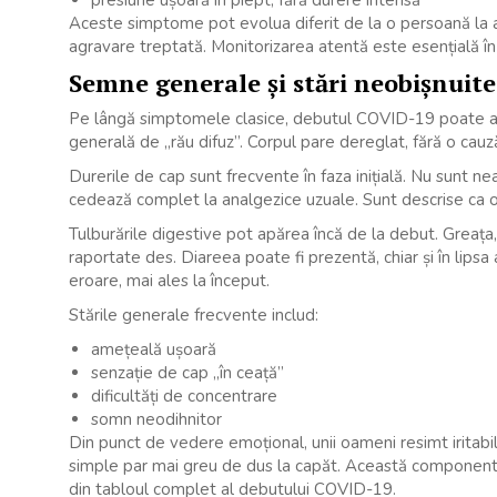
presiune ușoară în piept, fără durere intensă
Aceste simptome pot evolua diferit de la o persoană la alt
agravare treptată. Monitorizarea atentă este esențială î
Semne generale și stări neobișnuit
Pe lângă simptomele clasice, debutul COVID-19 poate adu
generală de „rău difuz”. Corpul pare dereglat, fără o cauz
Durerile de cap sunt frecvente în faza inițială. Nu sunt ne
cedează complet la analgezice uzuale. Sunt descrise ca o
Tulburările digestive pot apărea încă de la debut. Greața
raportate des. Diareea poate fi prezentă, chiar și în lip
eroare, mai ales la început.
Stările generale frecvente includ:
amețeală ușoară
senzație de cap „în ceață”
dificultăți de concentrare
somn neodihnitor
Din punct de vedere emoțional, unii oameni resimt iritabil
simple par mai greu de dus la capăt. Această componentă
din tabloul complet al debutului COVID-19.