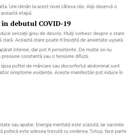
a. Unii rămân la acest nivel câteva zile. Alții observă o
n această etapă.
e în debutul COVID-19
ce senzații greu de descris. Mulți vorbesc despre o stare
ă clară. Această stare poate fi însoțită de anxietate ușoară.
apărat intense, dar pot fi persistente. De multe ori nu
 presiune constantă sau o tensiune difuză.
, lipsa poftei de mâncare sau disconfortul abdominal sunt
sa altor simptome evidente. Aceste manifestări pot induce în
itate sau apatie. Energia mentală este scăzută, iar sarcinile
 psihică este adesea trecută cu vederea. Totuși, face parte