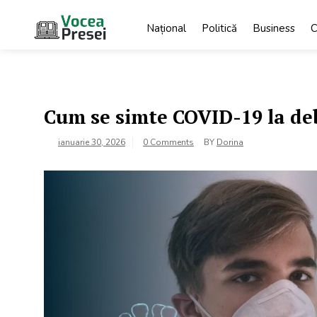
Skip
to
Național
Politică
Business
C
content
Vocea
cele mai
importante știri
Presei
Cum se simte COVID-19 la de
ianuarie 30, 2026
0 Comments
BY
Dorina