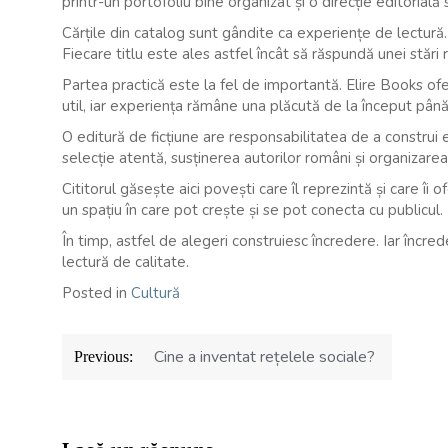
printr-un portofoliu bine organizat și o direcție editorială 
Cărțile din catalog sunt gândite ca experiențe de lectură.
Fiecare titlu este ales astfel încât să răspundă unei stări re
Partea practică este la fel de importantă. Elire Books oferă
util, iar experiența rămâne una plăcută de la început până 
O editură de ficțiune are responsabilitatea de a construi 
selecție atentă, susținerea autorilor români și organizare
Cititorul găsește aici povești care îl reprezintă și care îi
un spațiu în care pot crește și se pot conecta cu publicul.
În timp, astfel de alegeri construiesc încredere. Iar încr
lectură de calitate.
Posted in
Cultură
Navigare
Cine a inventat rețelele sociale?
Previous:
în
articole