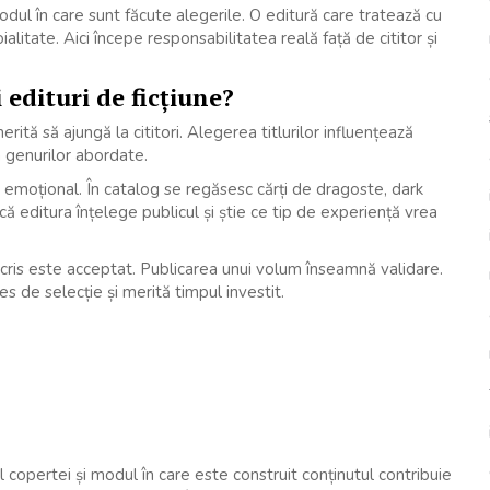
dul în care sunt făcute alegerile. O editură care tratează cu
oialitate. Aici începe responsabilitatea reală față de cititor și
edituri de ficțiune?
rită să ajungă la cititori. Alegerea titlurilor influențează
a genurilor abordate.
pact emoțional. În catalog se regăsesc cărți de dragoste, dark
că editura înțelege publicul și știe ce tip de experiență vrea
ris este acceptat. Publicarea unui volum înseamnă validare.
es de selecție și merită timpul investit.
 copertei și modul în care este construit conținutul contribuie