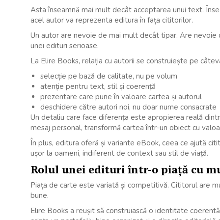
Asta înseamnă mai mult decât acceptarea unui text. Însea
acel autor va reprezenta editura în fața cititorilor.
Un autor are nevoie de mai mult decât tipar. Are nevoie de 
unei edituri serioase.
La Elire Books, relația cu autorii se construiește pe câtev
selecție pe bază de calitate, nu pe volum
atenție pentru text, stil și coerență
prezentare care pune în valoare cartea și autorul
deschidere către autori noi, nu doar nume consacrate
Un detaliu care face diferența este apropierea reală dintre
mesaj personal, transformă cartea într-un obiect cu valoa
În plus, editura oferă și variante eBook, ceea ce ajută citi
ușor la oameni, indiferent de context sau stil de viață.
Rolul unei edituri într-o piață cu m
Piața de carte este variată și competitivă. Cititorul are 
bune.
Elire Books a reușit să construiască o identitate coerentă 