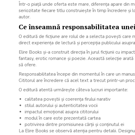
Într-o piață unde oferta este mare, diferența apare din mo
seriozitate fiecare titlu construiește în timp încredere și l
autor.
Ce înseamnă responsabilitatea unei 
O editură de ficțiune are rolul de a selecta povești care me
direct experiența de lectură și percepția publicului asupr
Elire Books și-a construit direcția în jurul ficțiunii cu im
fantasy, erotic romance și poezie. Această selecție arată 
să ofere.
Responsabilitatea începe din momentul în care un manusc
Cititorul are încredere că acel text a trecut printr-un proc
O editură atentă urmărește câteva lucruri importante:
calitatea poveștii și coerența firului narativ
stilul autorului și autenticitatea vocii
impactul emoțional asupra cititorului
modul în care este prezentată cartea
potrivirea dintre promisiunea cărții și conținutul ei
La Elire Books se observă atenția pentru detalii. Designul