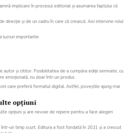
mnă implicare în procesul editorial și asumarea faptului că
direcție și de un cadru în care să crească. Aici intervine rolul
a lucruri importante:
 autor și cititor. Posibilitatea de a cumpăra ediții semnate, cu
re emoțională, nu doar într-un produs.
torii care preferă formatul digital. Astfel, poveștile ajung mai
ulte opțiuni
multe opțiuni și are nevoie de repere pentru a face alegeri
într-un timp scurt. Editura a fost fondată în 2021 și a crescut