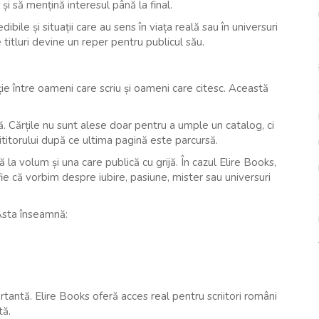
i să mențină interesul până la final.
bile și situații care au sens în viața reală sau în universuri
 titluri devine un reper pentru publicul său.
ație între oameni care scriu și oameni care citesc. Această
. Cărțile nu sunt alese doar pentru a umple un catalog, ci
titorului după ce ultima pagină este parcursă.
ă la volum și una care publică cu grijă. În cazul Elire Books,
fie că vorbim despre iubire, pasiune, mister sau universuri
 Asta înseamnă:
rtantă. Elire Books oferă acces real pentru scriitori români
tă.