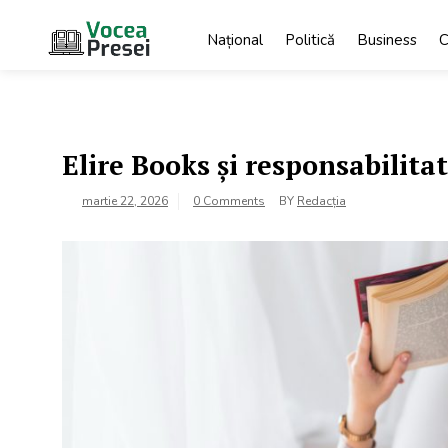
Skip
to
Național
Politică
Business
C
content
Vocea
cele mai
importante știri
Presei
Elire Books și responsabilitat
martie 22, 2026
0 Comments
BY
Redacția