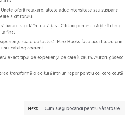
stabilă.
 Unele oferă relaxare, altele aduc intensitate sau suspans.
ale a cititorului.
 livrare rapidă în toată țara. Cititorii primesc cărțile în timp
la final.
experiențe reale de lectură. Elire Books face acest lucru prin
a unui catalog coerent.
 oferă exact tipul de experiență pe care îl caută. Autorii găsesc
ederea transformă o editură într-un reper pentru cei care caută
Cum alegi bocancii pentru vânătoare
Next: