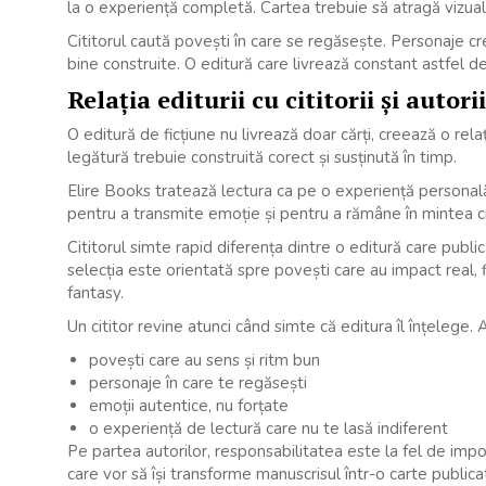
la o experiență completă. Cartea trebuie să atragă vizual ș
Cititorul caută povești în care se regăsește. Personaje credi
bine construite. O editură care livrează constant astfel de
Relația editurii cu cititorii și autorii
O editură de ficțiune nu livrează doar cărți, creează o rel
legătură trebuie construită corect și susținută în timp.
Elire Books tratează lectura ca pe o experiență personală
pentru a transmite emoție și pentru a rămâne în mintea ci
Cititorul simte rapid diferența dintre o editură care public
selecția este orientată spre povești care au impact real, 
fantasy.
Un cititor revine atunci când simte că editura îl înțelege.
povești care au sens și ritm bun
personaje în care te regăsești
emoții autentice, nu forțate
o experiență de lectură care nu te lasă indiferent
Pe partea autorilor, responsabilitatea este la fel de impo
care vor să își transforme manuscrisul într-o carte publica