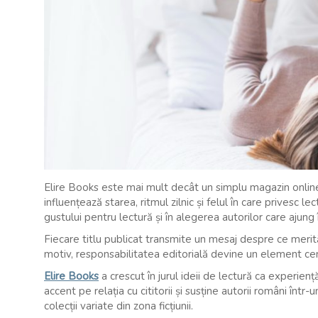
Elire Books este mai mult decât un simplu magazin online 
influențează starea, ritmul zilnic și felul în care privesc l
gustului pentru lectură și în alegerea autorilor care ajung î
Fiecare titlu publicat transmite un mesaj despre ce merită
motiv, responsabilitatea editorială devine un element cen
Elire Books
a crescut în jurul ideii de lectură ca experienț
accent pe relația cu cititorii și susține autorii români într
colecții variate din zona ficțiunii.