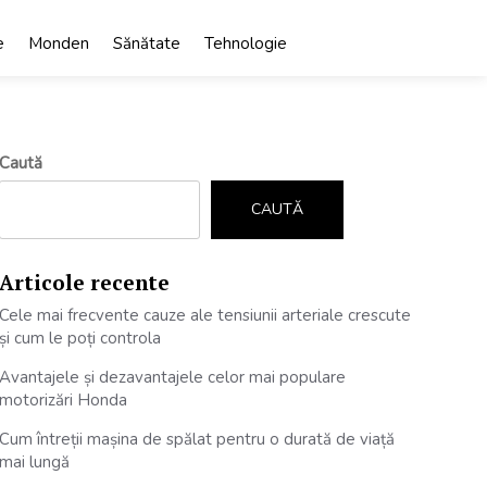
e
Monden
Sănătate
Tehnologie
Caută
CAUTĂ
Articole recente
Cele mai frecvente cauze ale tensiunii arteriale crescute
și cum le poți controla
Avantajele și dezavantajele celor mai populare
motorizări Honda
Cum întreții mașina de spălat pentru o durată de viață
mai lungă