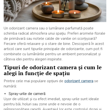
Un odorizant camera sau o lumânare parfumată poate
schimba radical atmosfera unui spațiu. Preferi aromele florale
de primăvară sau notele calde de vanilie ori scorțișoară?
Fiecare oferă relaxare și o stare de bine. Descoperă în acest
articol care sunt tipurile principale de odorizante, cum pot fi
combinate cu lumânările pentru un ambient personalizat și
câteva idei pentru alegeri inspirate.
Tipuri de odorizant camera și cum le
alegi în funcție de spațiu
Printre cele mai populare opțiuni de
odorizant camera
se
numără:
Spray-urile de cameră
Ușor de utilizat și cu efect imediat, spray-urile sunt ideale
pentru băi, holuri sau zone unde e nevoie de o
reîmprospătare rapidă. Avantajul lor este controlul dozei și