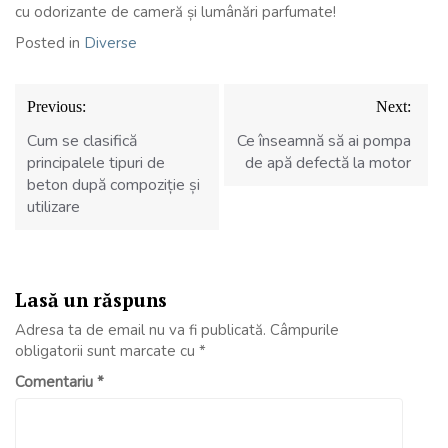
cu odorizante de cameră și lumânări parfumate!
Posted in
Diverse
Navigare
Previous:
Next:
în
articole
Cum se clasifică
Ce înseamnă să ai pompa
principalele tipuri de
de apă defectă la motor
beton după compoziție și
utilizare
Lasă un răspuns
Adresa ta de email nu va fi publicată.
Câmpurile
obligatorii sunt marcate cu
*
Comentariu
*