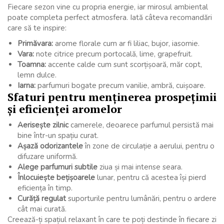
Fiecare sezon vine cu propria energie, iar mirosul ambiental
poate completa perfect atmosfera. Iată câteva recomandări
care să te inspire:
Primăvara:
arome florale cum ar fi liliac, bujor, iasomie.
Vara:
note citrice precum portocală, lime, grapefruit.
Toamna:
accente calde cum sunt scorțișoară, măr copt,
lemn dulce.
Iarna:
parfumuri bogate precum vanilie, ambră, cuișoare.
Sfaturi pentru menținerea prospețimii
și eficienței aromelor
Aerisește zilnic
camerele, deoarece parfumul persistă mai
bine într-un spațiu curat.
Așază odorizantele
în zone de circulație a aerului, pentru o
difuzare uniformă.
Alege parfumuri subtile
ziua și mai intense seara.
Înlocuiește bețișoarele
lunar, pentru că acestea își pierd
eficiența în timp.
Curăță regulat
suporturile pentru lumânări, pentru o ardere
cât mai curată.
Creează-ți spațiul relaxant în care te poți destinde în fiecare zi