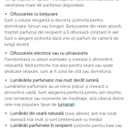
varietatea mare de parfumuri disponibile.
Difuzoarele cu bețișoare
Sunt o soluție elegantă și discretă, potrivită pentru
dormitoare, birouri sau livinguri. Bețișoarele din ratan absorb
treptat parfumul din recipient și îl difuzează constant în aer.
Sunt o alegere potrivită dacă vrei un parfum de cameră de
lungă durată.
Difuzoarele electrice sau cu ultrasunete
Funcționează cu uleiuri esențiale și creează o atmosferă
relaxantă, fiind potrivite mai ales pentru seară sau spații
dedicate relaxării, cum ar fi zona de citit sau dormitorul.
Lumânările parfumate: mai mult decât lumină
Lumânările parfumate au un miros plăcut și creează o
atmosferă caldă. Sunt alegerea perfectă pentru seri liniștite,
cine romantice sau momente de meditație. Iată câteva dintre
cele mai populare tipuri de
lumanari
:
Lumânări din ceară naturală
(soia, albine): ard mai curat,
durează mai mult și sunt prietenoase cu mediul.
Lumânări parfumate în recipient:
potrivite pentru baie sau