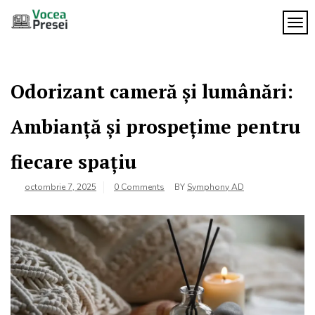
Skip
to
TOG
Vocea
content
cele mai
importante
Presei
știri
Odorizant cameră și lumânări:
Ambianță și prospețime pentru
fiecare spațiu
octombrie 7, 2025
0 Comments
BY
Symphony AD