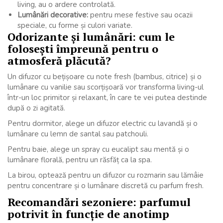
living, au o ardere controlată.
Lumânări decorative:
pentru mese festive sau ocazii
speciale, cu forme și culori variate.
Odorizante și lumânări: cum le
folosești împreună pentru o
atmosferă plăcută?
Un difuzor cu bețișoare cu note fresh (bambus, citrice) și o
lumânare cu vanilie sau scorțișoară vor transforma living-ul
într-un loc primitor și relaxant, în care te vei putea destinde
după o zi agitată.
Pentru dormitor, alege un difuzor electric cu lavandă și o
lumânare cu lemn de santal sau patchouli.
Pentru baie, alege un spray cu eucalipt sau mentă și o
lumânare florală, pentru un răsfăț ca la spa.
La birou, optează pentru un difuzor cu rozmarin sau lămâie
pentru concentrare și o lumânare discretă cu parfum fresh.
Recomandări sezoniere: parfumul
potrivit în funcție de anotimp