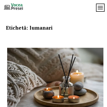
Skip
to
TOG
Vocea
content
cele mai
importante
Presei
știri
Etichetă:
lumanari