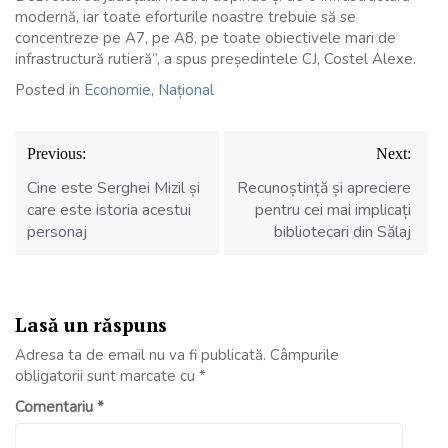
modernă, iar toate eforturile noastre trebuie să se
concentreze pe A7, pe A8, pe toate obiectivele mari de
infrastructură rutieră”, a spus președintele CJ, Costel Alexe.
Posted in
Economie
,
Național
Navigare
Previous:
Next:
în
articole
Cine este Serghei Mizil și
Recunoștință și apreciere
care este istoria acestui
pentru cei mai implicați
personaj
bibliotecari din Sălaj
Lasă un răspuns
Adresa ta de email nu va fi publicată.
Câmpurile
obligatorii sunt marcate cu
*
Comentariu
*