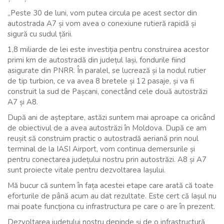
„Peste 30 de luni, vom putea circula pe acest sector din
autostrada A7 și vom avea o conexiune rutieră rapidă și
sigură cu sudul țării.
1,8 miliarde de lei este investiția pentru construirea acestor
primi km de autostradă din județul Iași, fondurile fiind
asigurate din PNRR. În paralel, se lucrează și la nodul rutier
de tip turbion, ce va avea 8 bretele și 12 pasaje, și va fi
construit la sud de Pașcani, conectând cele două autostrăzi
A7 și A8.
După ani de așteptare, astăzi suntem mai aproape ca oricând
de obiectivul de a avea autostrăzi în Moldova. După ce am
reușit să construim practic o autostradă aeriană prin noul
terminal de la IASI Airport, vom continua demersurile și
pentru conectarea județului nostru prin autostrăzi. A8 și A7
sunt proiecte vitale pentru dezvoltarea Iașului.
Mă bucur că suntem în fața acestei etape care arată că toate
eforturile de până acum au dat rezultate. Este cert că Iașul nu
mai poate funcționa cu infrastructura pe care o are în prezent.
Dezvoltarea județului nostru depinde și de o infrastructură