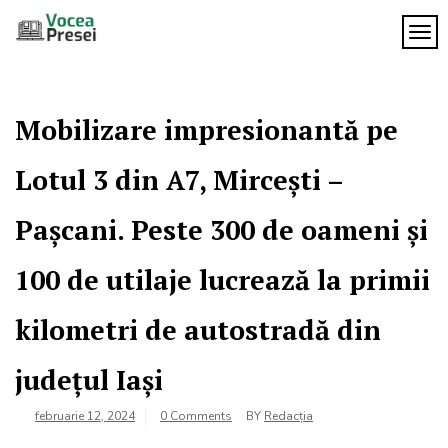
Skip
to
TOG
Vocea
content
cele mai
importante
Presei
știri
Mobilizare impresionantă pe
Lotul 3 din A7, Mircești –
Pașcani. Peste 300 de oameni și
100 de utilaje lucrează la primii
kilometri de autostradă din
județul Iași
februarie 12, 2024
0 Comments
BY
Redacția