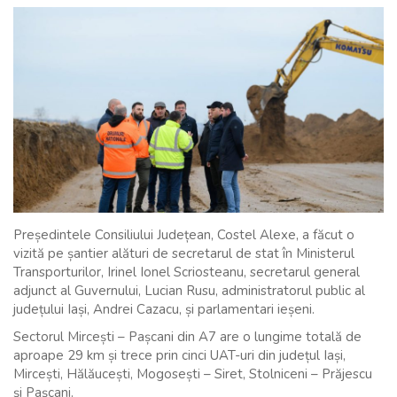
Președintele Consiliului Județean, Costel Alexe, a făcut o
vizită pe șantier alături de secretarul de stat în Ministerul
Transporturilor, Irinel Ionel Scriosteanu, secretarul general
adjunct al Guvernului, Lucian Rusu, administratorul public al
județului Iași, Andrei Cazacu, și parlamentari ieșeni.
Sectorul Mircești
– Pașcani din A7 are o lungime totală de
aproape 29 km și trece prin cinci UAT-uri din județul Iași,
Mircești, Hălăucești, Mogosești – Siret, Stolniceni – Prăjescu
și Pașcani.