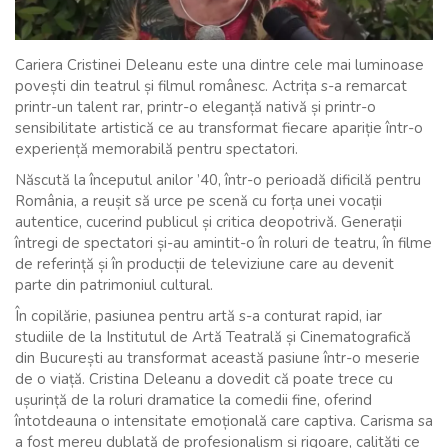
Cariera Cristinei Deleanu este una dintre cele mai luminoase
povești din teatrul și filmul românesc. Actrița s-a remarcat
printr-un talent rar, printr-o eleganță nativă și printr-o
sensibilitate artistică ce au transformat fiecare apariție într-o
experiență memorabilă pentru spectatori.
Născută la începutul anilor ’40, într-o perioadă dificilă pentru
România, a reușit să urce pe scenă cu forța unei vocații
autentice, cucerind publicul și critica deopotrivă. Generații
întregi de spectatori și-au amintit-o în roluri de teatru, în filme
de referință și în producții de televiziune care au devenit
parte din patrimoniul cultural.
În copilărie, pasiunea pentru artă s-a conturat rapid, iar
studiile de la Institutul de Artă Teatrală și Cinematografică
din București au transformat această pasiune într-o meserie
de o viață. Cristina Deleanu a dovedit că poate trece cu
ușurință de la roluri dramatice la comedii fine, oferind
întotdeauna o intensitate emoțională care captiva. Carisma sa
a fost mereu dublată de profesionalism și rigoare, calități ce