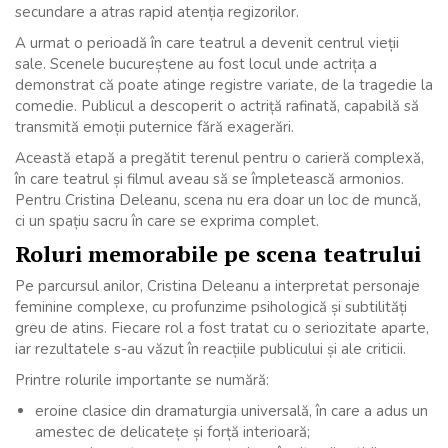
secundare a atras rapid atenția regizorilor.
A urmat o perioadă în care teatrul a devenit centrul vieții
sale. Scenele bucureștene au fost locul unde actrița a
demonstrat că poate atinge registre variate, de la tragedie la
comedie. Publicul a descoperit o actriță rafinată, capabilă să
transmită emoții puternice fără exagerări.
Această etapă a pregătit terenul pentru o carieră complexă,
în care teatrul și filmul aveau să se împletească armonios.
Pentru Cristina Deleanu, scena nu era doar un loc de muncă,
ci un spațiu sacru în care se exprima complet.
Roluri memorabile pe scena teatrului
Pe parcursul anilor, Cristina Deleanu a interpretat personaje
feminine complexe, cu profunzime psihologică și subtilități
greu de atins. Fiecare rol a fost tratat cu o seriozitate aparte,
iar rezultatele s-au văzut în reacțiile publicului și ale criticii.
Printre rolurile importante se numără:
eroine clasice din dramaturgia universală, în care a adus un
amestec de delicatețe și forță interioară;