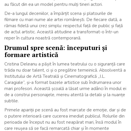
au făcut din ea un model pentru mulți tineri actori.
De-a lungul deceniilor, a împărțit scena și platourile de
filmare cu mari nume ale artei românești. De fiecare dată, a
rămas fidelă unui crez simplu: respectul față de public și față
de actul artistic. Această atitudine a transformat-o într-un
reper în cultura noastră contemporană.
Drumul spre scenă: începuturi și
formare artistică
Cristina Deleanu a pășit în lumea teatrului cu o siguranță care
trăda nu doar talent, ci și o pregătire temeinică. Absolventă a
Institutului de Artă Teatrală și Cinematografică „I.L.
Caragiale”, și-a format bazele artistice sub îndrumarea unor
mari profesori. Această școală a lăsat urme adânci în modul ei
de a construi personajele, mereu atentă la detalii și la nuanțe
subtile.
Primele apariții pe scenă au fost marcate de emoție, dar și de
o putere interioară care cucerea imediat publicul. Rolurile din
perioada de început nu au fost neapărat mari, însă modul în
care reușea să se facă remarcată chiar și în momente