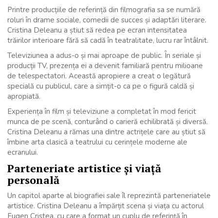
Printre producțiile de referință din filmografia sa se numără
roluri în drame sociale, comedii de succes și adaptări literare.
Cristina Deleanu a știut să redea pe ecran intensitatea
trăirilor interioare fără să cadă în teatralitate, lucru rar întâlnit.
Televiziunea a adus-o și mai aproape de public. În seriale și
producții TV, prezența ei a devenit familiară pentru milioane
de telespectatori. Această apropiere a creat o legătură
specială cu publicul, care a simțit-o ca pe o figură caldă și
apropiată.
Experiența în film și televiziune a completat în mod fericit
munca de pe scenă, conturând o carieră echilibrată și diversă.
Cristina Deleanu a rămas una dintre actrițele care au știut să
îmbine arta clasică a teatrului cu cerințele moderne ale
ecranului.
Parteneriate artistice și viață
personală
Un capitol aparte al biografiei sale îl reprezintă parteneriatele
artistice. Cristina Deleanu a împărțit scena și viața cu actorul
Eugen Cristea, cu care a format un cuplu de referință în