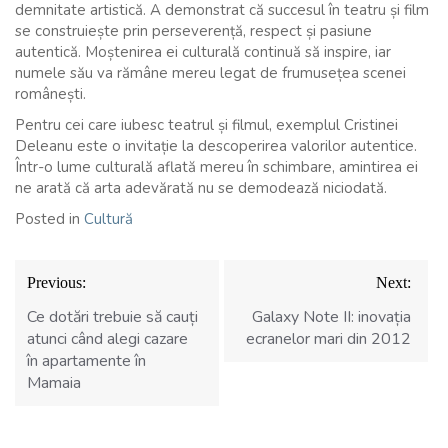
demnitate artistică. A demonstrat că succesul în teatru și film
se construiește prin perseverență, respect și pasiune
autentică. Moștenirea ei culturală continuă să inspire, iar
numele său va rămâne mereu legat de frumusețea scenei
românești.
Pentru cei care iubesc teatrul și filmul, exemplul Cristinei
Deleanu este o invitație la descoperirea valorilor autentice.
Într-o lume culturală aflată mereu în schimbare, amintirea ei
ne arată că arta adevărată nu se demodează niciodată.
Posted in
Cultură
Navigare
Previous:
Next:
în
articole
Ce dotări trebuie să cauți
Galaxy Note II: inovația
atunci când alegi cazare
ecranelor mari din 2012
în apartamente în
Mamaia