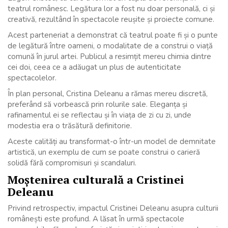
teatrul românesc. Legătura lor a fost nu doar personală, ci și
creativă, rezultând în spectacole reușite și proiecte comune.
Acest parteneriat a demonstrat că teatrul poate fi și o punte
de legătură între oameni, o modalitate de a construi o viață
comună în jurul artei. Publicul a resimțit mereu chimia dintre
cei doi, ceea ce a adăugat un plus de autenticitate
spectacolelor.
În plan personal, Cristina Deleanu a rămas mereu discretă,
preferând să vorbească prin rolurile sale. Eleganța și
rafinamentul ei se reflectau și în viața de zi cu zi, unde
modestia era o trăsătură definitorie.
Aceste calități au transformat-o într-un model de demnitate
artistică, un exemplu de cum se poate construi o carieră
solidă fără compromisuri și scandaluri.
Moștenirea culturală a Cristinei
Deleanu
Privind retrospectiv, impactul Cristinei Deleanu asupra culturii
românești este profund. A lăsat în urmă spectacole