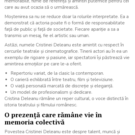
memorabile, filme de referință și amintiri puternice pentru cei
care au avut ocazia să o urmărească.
Moștenirea sa nu se reduce doar la rolurile interpretate. Ea a
demonstrat că actoria poate fi o formă de responsabilitate
față de public și față de societate. Fiecare apariție a sa a
transmis un mesaj, fie el artistic sau uman.
Astăzi, numele Cristinei Deleanu este amintit cu respect în
cercurile teatrale și cinematografice. Tinerii actori au în ea un
exemplu de rigoare și pasiune, iar spectatorii își păstrează vie
amintirea emoțiilor pe care le-a oferit.
Repertoriu variat, de la clasic la contemporan.
O carieră echilibrată între teatru, film și televiziune.
O viață personală marcată de discreție și eleganță.
Un model de profesionalism și dedicare.
Cristina Deleanu rămâne un reper cultural, o voce distinctă în
istoria teatrului și filmului românesc.
O prezență care rămâne vie în
memoria colectivă
Povestea Cristinei Deleanu este despre talent, muncă și