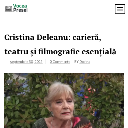
Skip
to
TOG
Vocea
content
cele mai
importante
Presei
știri
Cristina Deleanu: carieră,
teatru și filmografie esențială
septembrie 30, 2025
0 Comments
BY
Dorina