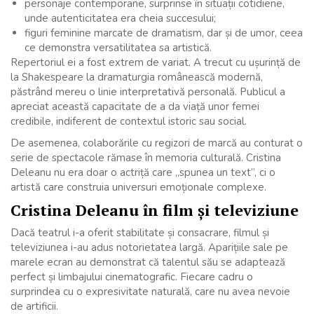
personaje contemporane, surprinse în situații cotidiene,
unde autenticitatea era cheia succesului;
figuri feminine marcate de dramatism, dar și de umor, ceea
ce demonstra versatilitatea sa artistică.
Repertoriul ei a fost extrem de variat. A trecut cu ușurință de
la Shakespeare la dramaturgia românească modernă,
păstrând mereu o linie interpretativă personală. Publicul a
apreciat această capacitate de a da viață unor femei
credibile, indiferent de contextul istoric sau social.
De asemenea, colaborările cu regizori de marcă au conturat o
serie de spectacole rămase în memoria culturală. Cristina
Deleanu nu era doar o actriță care „spunea un text”, ci o
artistă care construia universuri emoționale complexe.
Cristina Deleanu în film și televiziune
Dacă teatrul i-a oferit stabilitate și consacrare, filmul și
televiziunea i-au adus notorietatea largă. Aparițiile sale pe
marele ecran au demonstrat că talentul său se adaptează
perfect și limbajului cinematografic. Fiecare cadru o
surprindea cu o expresivitate naturală, care nu avea nevoie
de artificii.