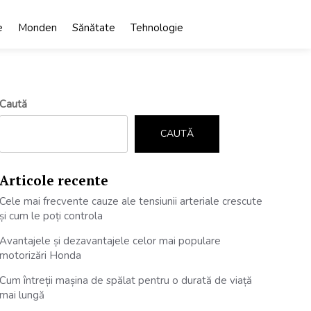
e
Monden
Sănătate
Tehnologie
Caută
CAUTĂ
Articole recente
Cele mai frecvente cauze ale tensiunii arteriale crescute
și cum le poți controla
Avantajele și dezavantajele celor mai populare
motorizări Honda
Cum întreții mașina de spălat pentru o durată de viață
mai lungă