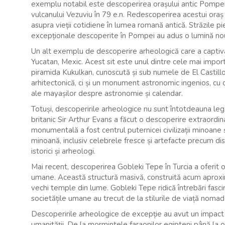
exemplu notabil este descoperirea orașului antic Pompei d
vulcanului Vezuviu în 79 e.n. Redescoperirea acestui oraș 
asupra vieții cotidiene în lumea romană antică. Străzile pie
excepționale descoperite în Pompei au adus o lumină nouă 
Un alt exemplu de descoperire arheologică care a captivat
Yucatan, Mexic. Acest sit este unul dintre cele mai impor
piramida Kukulkan, cunoscută și sub numele de El Castil
arhitectonică, ci și un monument astronomic ingenios, cu o
ale mayașilor despre astronomie și calendar.
Totuși, descoperirile arheologice nu sunt întotdeauna legat
britanic Sir Arthur Evans a făcut o descoperire extraordina
monumentală a fost centrul puternicei civilizații minoane ș
minoană, inclusiv celebrele fresce și artefacte precum dis
istorici și arheologi.
Mai recent, descoperirea Gobleki Tepe în Turcia a oferit o
umane. Această structură masivă, construită acum aproxim
vechi temple din lume. Gobleki Tepe ridică întrebări fas
societățile umane au trecut de la stilurile de viață nomad
Descoperirile arheologice de excepție au avut un impact
umanității. De la mormintele faraonilor egipteni până la o