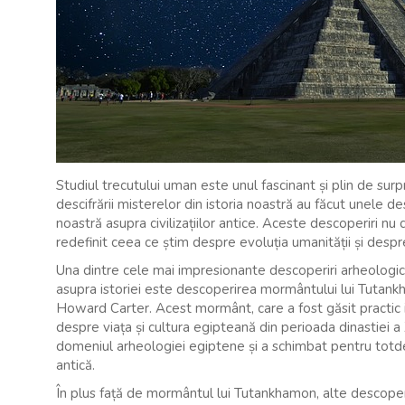
Studiul trecutului uman este unul fascinant și plin de surpr
descifrării misterelor din istoria noastră au făcut unele 
noastră asupra civilizațiilor antice. Aceste descoperiri nu 
redefinit ceea ce știm despre evoluția umanității și despre
Una dintre cele mai impresionante descoperiri arheologi
asupra istoriei este descoperirea mormântului lui Tutankh
Howard Carter. Acest mormânt, care a fost găsit practic in
despre viața și cultura egipteană din perioada dinastiei 
domeniul arheologiei egiptene și a schimbat pentru totd
antică.
În plus față de mormântul lui Tutankhamon, alte descoper