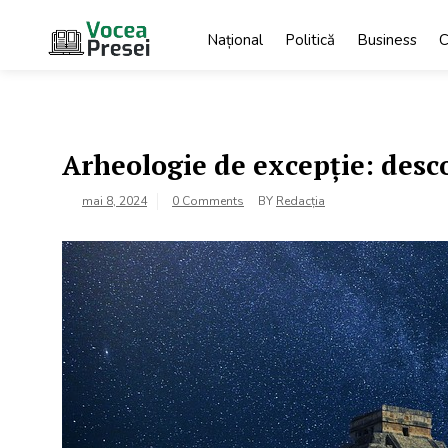
Skip
to
Național
Politică
Business
C
content
Vocea
cele mai
importante știri
Presei
Arheologie de excepție: desco
mai 8, 2024
0 Comments
BY
Redacția