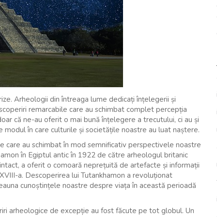
ize. Arheologii din întreaga lume dedicați înțelegerii și
descoperiri remarcabile care au schimbat complet percepția
doar că ne-au oferit o mai bună înțelegere a trecutului, ci au și
 modul în care culturile și societățile noastre au luat naștere.
ce care au schimbat în mod semnificativ perspectivele noastre
amon în Egiptul antic în 1922 de către arheologul britanic
tact, a oferit o comoară neprețuită de artefacte și informații
a XVIII-a. Descoperirea lui Tutankhamon a revoluționat
eauna cunoștințele noastre despre viața în această perioadă
iri arheologice de excepție au fost făcute pe tot globul. Un