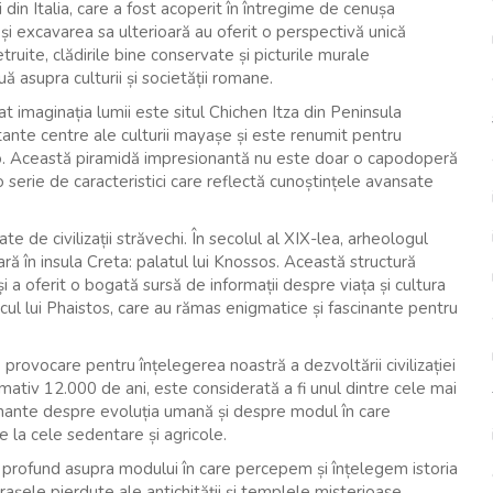
in Italia, care a fost acoperit în întregime de cenușa
și excavarea sa ulterioară au oferit o perspectivă unică
truite, clădirile bine conservate și picturile murale
asupra culturii și societății romane.
 imaginația lumii este situl Chichen Itza din Peninsula
tante centre ale culturii mayașe și este renumit pentru
lo. Această piramidă impresionantă nu este doar o capodoperă
 serie de caracteristici care reflectă cunoștințele avansate
e de civilizații străvechi. În secolul al XIX-lea, arheologul
ră în insula Creta: palatul lui Knossos. Această structură
i a oferit o bogată sursă de informații despre viața și cultura
cul lui Phaistos, care au rămas enigmatice și fascinante pentru
 provocare pentru înțelegerea noastră a dezvoltării civilizației
ativ 12.000 de ani, este considerată a fi unul dintre cele mai
cinante despre evoluția umană și despre modul în care
e la cele sedentare și agricole.
 profund asupra modului în care percepem și înțelegem istoria
rașele pierdute ale antichității și templele misterioase,