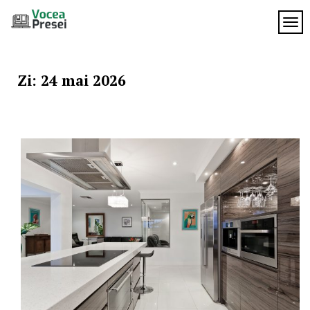
Skip
to
TOG
Vocea
content
cele mai
importante
Presei
știri
Zi:
24 mai 2026