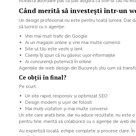
Această abordare pas cu pas asigură că site-ul tău nu este
Când merită să investești într-un w
Un design profesional nu este pentru toată lumea. Dar dacă
să lucrezi cu o agenție:
Vrei mai mult trafic din Google
Ai un magazin online și vrei mai multe comenzi
Site-ul tău este vechi și lent
Clienții îți spun că nu găsesc ușor informațiile
Ai concurență puternică în online
Agențiile de web design din București știu cum să transf
Ce obții în final?
Pe scurt:
Un site rapid, responsiv și optimizat SEO
Design modern și ușor de folosit
Mai mulți vizitatori și mai multe conversii
Un site care arată bine, dar nu aduce rezultate, nu este o 
pentru tine, merită să colaborezi cu o agenție de web des
Au expertiză locală, echipe complete și procese clare. Î