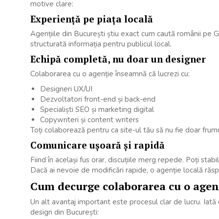
motive clare:
Experiență pe piața locală
Agențiile din București știu exact cum caută românii pe G
structurată informația pentru publicul local.
Echipă completă, nu doar un designer
Colaborarea cu o agenție înseamnă că lucrezi cu:
Designeri UX/UI
Dezvoltatori front-end și back-end
Specialiști SEO și marketing digital
Copywriteri și content writers
Toți colaborează pentru ca site-ul tău să nu fie doar frumos
Comunicare ușoară și rapidă
Fiind în același fus orar, discuțiile merg repede. Poți stabili
Dacă ai nevoie de modificări rapide, o agenție locală ră
Cum decurge colaborarea cu o agen
Un alt avantaj important este procesul clar de lucru. Iat
design din București: