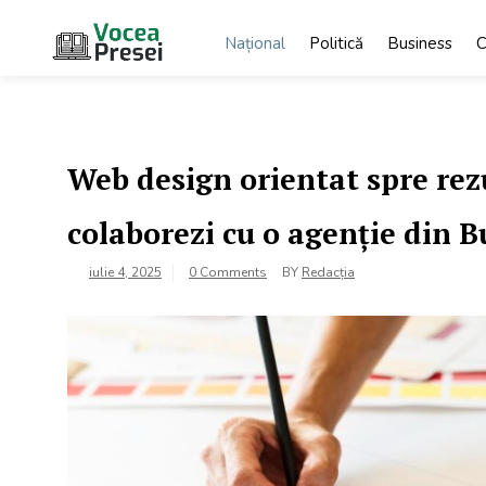
Skip
to
Național
Politică
Business
C
content
Vocea
cele mai
importante știri
Presei
Web design orientat spre rezu
colaborezi cu o agenție din B
iulie 4, 2025
0 Comments
BY
Redacția