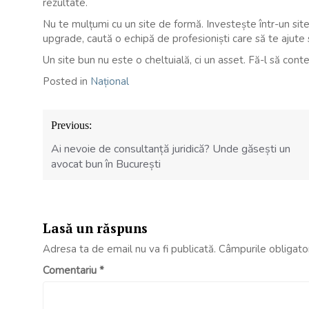
rezultate.
Nu te mulțumi cu un site de formă. Investește într-un site
upgrade, caută o echipă de profesioniști care să te ajute 
Un site bun nu este o cheltuială, ci un asset. Fă-l să cont
Posted in
Național
Navigare
Previous:
în
articole
Ai nevoie de consultanță juridică? Unde găsești un
avocat bun în București
Lasă un răspuns
Adresa ta de email nu va fi publicată.
Câmpurile obligato
Comentariu
*