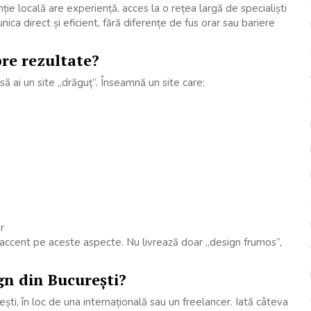
ție locală are experiență, acces la o rețea largă de specialiști
nica direct și eficient, fără diferențe de fus orar sau bariere
re rezultate?
 ai un site „drăguț”. Înseamnă un site care:
r
accent pe aceste aspecte. Nu livrează doar „design frumos”,
gn din București?
ști, în loc de una internațională sau un freelancer. Iată câteva