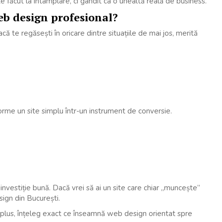
 făcut la întâmplare, ci gândit ca o unealtă reală de business.
eb design profesional?
 te regăsești în oricare dintre situațiile de mai jos, merită
orme un site simplu într-un instrument de conversie.
investiție bună. Dacă vrei să ai un site care chiar „muncește”
ign din București.
n plus, înțeleg exact ce înseamnă web design orientat spre