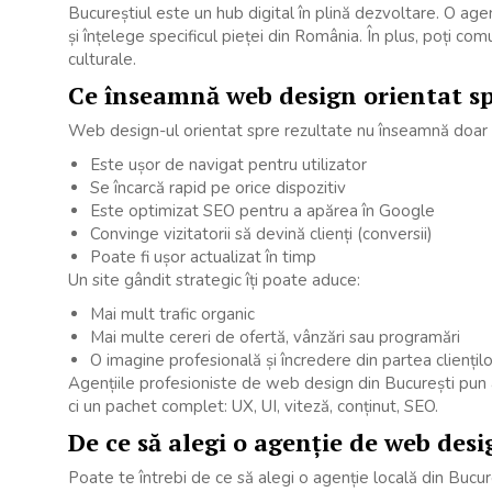
Bucureștiul este un hub digital în plină dezvoltare. O agen
și înțelege specificul pieței din România. În plus, poți comu
culturale.
Ce înseamnă web design orientat sp
Web design-ul orientat spre rezultate nu înseamnă doar să
Este ușor de navigat pentru utilizator
Se încarcă rapid pe orice dispozitiv
Este optimizat SEO pentru a apărea în Google
Convinge vizitatorii să devină clienți (conversii)
Poate fi ușor actualizat în timp
Un site gândit strategic îți poate aduce:
Mai mult trafic organic
Mai multe cereri de ofertă, vânzări sau programări
O imagine profesională și încredere din partea cliențilo
Agențiile profesioniste de web design din București pun 
ci un pachet complet: UX, UI, viteză, conținut, SEO.
De ce să alegi o agenție de web desi
Poate te întrebi de ce să alegi o agenție locală din Bucure