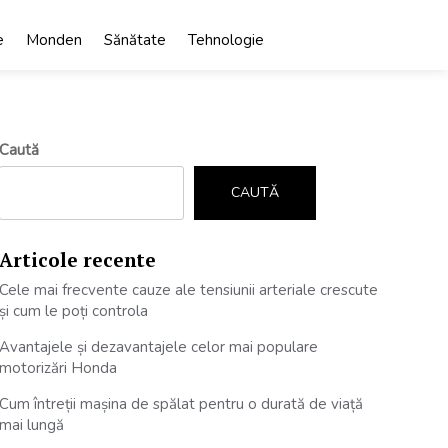
e
Monden
Sănătate
Tehnologie
Caută
CAUTĂ
Articole recente
Cele mai frecvente cauze ale tensiunii arteriale crescute
și cum le poți controla
Avantajele și dezavantajele celor mai populare
motorizări Honda
Cum întreții mașina de spălat pentru o durată de viață
mai lungă