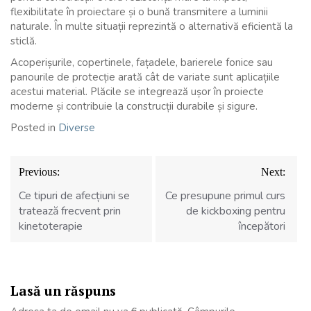
flexibilitate în proiectare și o bună transmitere a luminii
naturale. În multe situații reprezintă o alternativă eficientă la
sticlă.
Acoperișurile, copertinele, fațadele, barierele fonice sau
panourile de protecție arată cât de variate sunt aplicațiile
acestui material. Plăcile se integrează ușor în proiecte
moderne și contribuie la construcții durabile și sigure.
Posted in
Diverse
Navigare
Previous:
Next:
în
articole
Ce tipuri de afecțiuni se
Ce presupune primul curs
tratează frecvent prin
de kickboxing pentru
kinetoterapie
începători
Lasă un răspuns