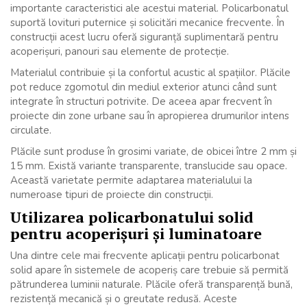
importante caracteristici ale acestui material. Policarbonatul
suportă lovituri puternice și solicitări mecanice frecvente. În
construcții acest lucru oferă siguranță suplimentară pentru
acoperișuri, panouri sau elemente de protecție.
Materialul contribuie și la confortul acustic al spațiilor. Plăcile
pot reduce zgomotul din mediul exterior atunci când sunt
integrate în structuri potrivite. De aceea apar frecvent în
proiecte din zone urbane sau în apropierea drumurilor intens
circulate.
Plăcile sunt produse în grosimi variate, de obicei între 2 mm și
15 mm. Există variante transparente, translucide sau opace.
Această varietate permite adaptarea materialului la
numeroase tipuri de proiecte din construcții.
Utilizarea policarbonatului solid
pentru acoperișuri și luminatoare
Una dintre cele mai frecvente aplicații pentru policarbonat
solid apare în sistemele de acoperiș care trebuie să permită
pătrunderea luminii naturale. Plăcile oferă transparență bună,
rezistență mecanică și o greutate redusă. Aceste