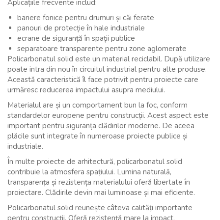
Aplicațiile frecvente includ:
bariere fonice pentru drumuri și căi ferate
panouri de protecție în hale industriale
ecrane de siguranță în spații publice
separatoare transparente pentru zone aglomerate
Policarbonatul solid este un material reciclabil. După utilizare
poate intra din nou în circuitul industrial pentru alte produse.
Această caracteristică îl face potrivit pentru proiecte care
urmăresc reducerea impactului asupra mediului.
Materialul are și un comportament bun la foc, conform
standardelor europene pentru construcții. Acest aspect este
important pentru siguranța clădirilor moderne. De aceea
plăcile sunt integrate în numeroase proiecte publice și
industriale.
În multe proiecte de arhitectură, policarbonatul solid
contribuie la atmosfera spațiului. Lumina naturală,
transparența și rezistența materialului oferă libertate în
proiectare. Clădirile devin mai luminoase și mai eficiente.
Policarbonatul solid reunește câteva calități importante
pentru construcții. Oferă rezistență mare la impact,