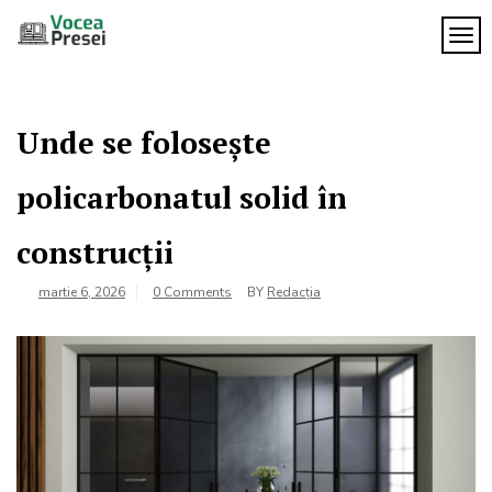
Skip
to
TOG
Vocea
content
cele mai
importante
Presei
știri
Unde se folosește
policarbonatul solid în
construcții
martie 6, 2026
0 Comments
BY
Redacția