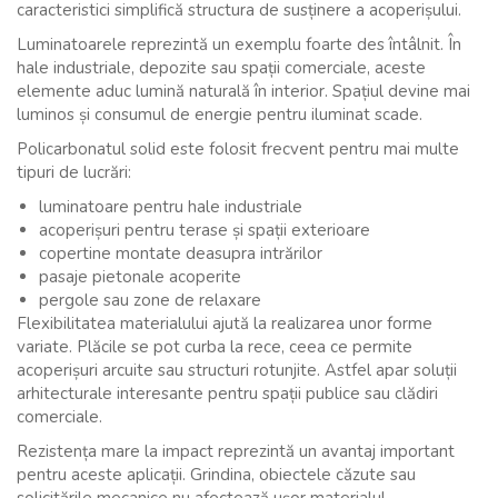
caracteristici simplifică structura de susținere a acoperișului.
Luminatoarele reprezintă un exemplu foarte des întâlnit. În
hale industriale, depozite sau spații comerciale, aceste
elemente aduc lumină naturală în interior. Spațiul devine mai
luminos și consumul de energie pentru iluminat scade.
Policarbonatul solid este folosit frecvent pentru mai multe
tipuri de lucrări:
luminatoare pentru hale industriale
acoperișuri pentru terase și spații exterioare
copertine montate deasupra intrărilor
pasaje pietonale acoperite
pergole sau zone de relaxare
Flexibilitatea materialului ajută la realizarea unor forme
variate. Plăcile se pot curba la rece, ceea ce permite
acoperișuri arcuite sau structuri rotunjite. Astfel apar soluții
arhitecturale interesante pentru spații publice sau clădiri
comerciale.
Rezistența mare la impact reprezintă un avantaj important
pentru aceste aplicații. Grindina, obiectele căzute sau