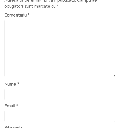
Adresa ta de email nu va fi publicată.
Câmpurile
obligatorii sunt marcate cu
*
Comentariu
*
Nume
*
Email
*
Site web