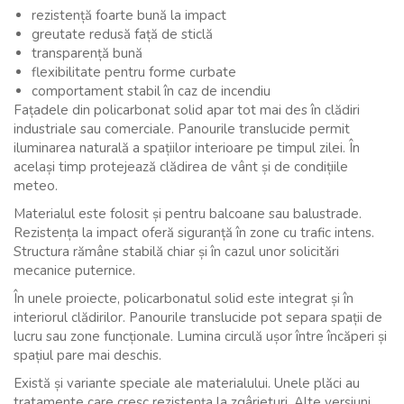
rezistență foarte bună la impact
greutate redusă față de sticlă
transparență bună
flexibilitate pentru forme curbate
comportament stabil în caz de incendiu
Fațadele din policarbonat solid apar tot mai des în clădiri
industriale sau comerciale. Panourile translucide permit
iluminarea naturală a spațiilor interioare pe timpul zilei. În
același timp protejează clădirea de vânt și de condițiile
meteo.
Materialul este folosit și pentru balcoane sau balustrade.
Rezistența la impact oferă siguranță în zone cu trafic intens.
Structura rămâne stabilă chiar și în cazul unor solicitări
mecanice puternice.
În unele proiecte, policarbonatul solid este integrat și în
interiorul clădirilor. Panourile translucide pot separa spații de
lucru sau zone funcționale. Lumina circulă ușor între încăperi și
spațiul pare mai deschis.
Există și variante speciale ale materialului. Unele plăci au
tratamente care cresc rezistența la zgârieturi. Alte versiuni