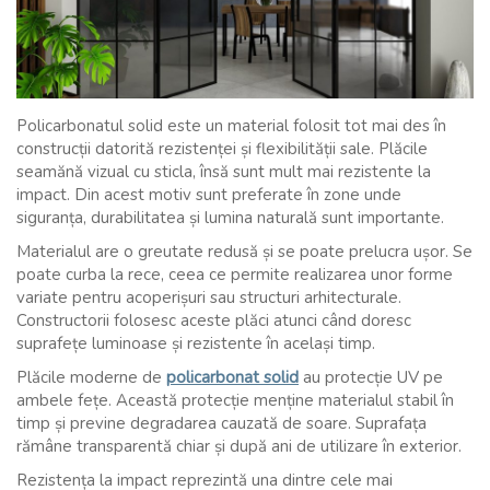
Policarbonatul solid este un material folosit tot mai des în
construcții datorită rezistenței și flexibilității sale. Plăcile
seamănă vizual cu sticla, însă sunt mult mai rezistente la
impact. Din acest motiv sunt preferate în zone unde
siguranța, durabilitatea și lumina naturală sunt importante.
Materialul are o greutate redusă și se poate prelucra ușor. Se
poate curba la rece, ceea ce permite realizarea unor forme
variate pentru acoperișuri sau structuri arhitecturale.
Constructorii folosesc aceste plăci atunci când doresc
suprafețe luminoase și rezistente în același timp.
Plăcile moderne de
policarbonat solid
au protecție UV pe
ambele fețe. Această protecție menține materialul stabil în
timp și previne degradarea cauzată de soare. Suprafața
rămâne transparentă chiar și după ani de utilizare în exterior.
Rezistența la impact reprezintă una dintre cele mai