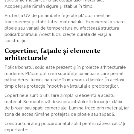
solicitările mecanice nu afectează ușor materialul.
Acoperișurile rămân sigure și stabile în timp.
Protecția UV de pe ambele fețe ale plăcilor menține
transparența și stabilitatea materialului. Expunerea la soare,
ploaie sau variații de temperatură nu afectează structura
policarbonatului. Acest lucru crește durata de viață a
construcției.
Copertine, fațade și elemente
arhitecturale
Policarbonatul solid este prezent și în proiecte arhitecturale
moderne. Plăcile pot crea suprafețe luminoase care permit
pătrunderea luminii naturale în interiorul clădirilor. În același
timp oferă protecție împotriva vântului și a precipitațiilor.
Copertinele sunt o utilizare simplă și eficientă a acestui
material. Se montează deasupra intrărilor în locuințe, clădiri
de birouri sau spații comerciale. Lumina trece prin material, iar
zona de acces rămâne protejată de ploaie sau zăpadă.
Constructorii aleg policarbonatul solid pentru câteva calități
importante: