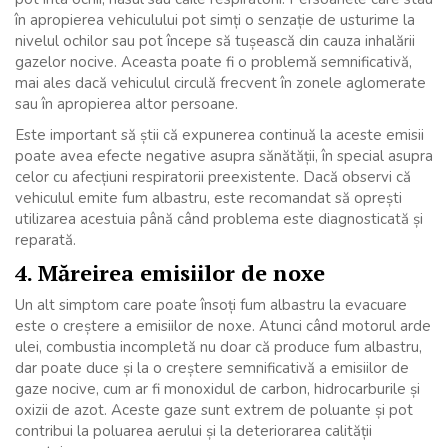
în apropierea vehiculului pot simți o senzație de usturime la
nivelul ochilor sau pot începe să tușească din cauza inhalării
gazelor nocive. Aceasta poate fi o problemă semnificativă,
mai ales dacă vehiculul circulă frecvent în zonele aglomerate
sau în apropierea altor persoane.
Este important să știi că expunerea continuă la aceste emisii
poate avea efecte negative asupra sănătății, în special asupra
celor cu afecțiuni respiratorii preexistente. Dacă observi că
vehiculul emite fum albastru, este recomandat să oprești
utilizarea acestuia până când problema este diagnosticată și
reparată.
4. Măreirea emisiilor de noxe
Un alt simptom care poate însoți fum albastru la evacuare
este o creștere a emisiilor de noxe. Atunci când motorul arde
ulei, combustia incompletă nu doar că produce fum albastru,
dar poate duce și la o creștere semnificativă a emisiilor de
gaze nocive, cum ar fi monoxidul de carbon, hidrocarburile și
oxizii de azot. Aceste gaze sunt extrem de poluante și pot
contribui la poluarea aerului și la deteriorarea calității