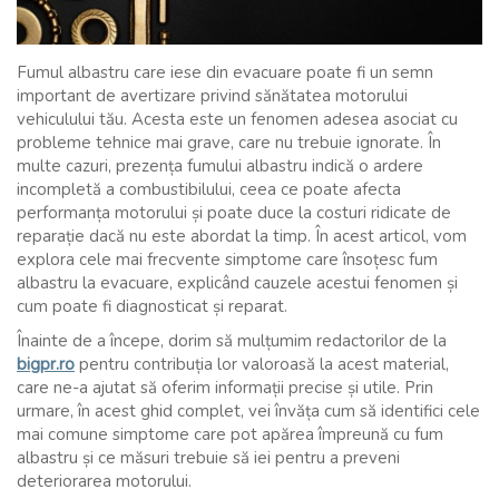
Fumul albastru care iese din evacuare poate fi un semn
important de avertizare privind sănătatea motorului
vehiculului tău. Acesta este un fenomen adesea asociat cu
probleme tehnice mai grave, care nu trebuie ignorate. În
multe cazuri, prezența fumului albastru indică o ardere
incompletă a combustibilului, ceea ce poate afecta
performanța motorului și poate duce la costuri ridicate de
reparație dacă nu este abordat la timp. În acest articol, vom
explora cele mai frecvente simptome care însoțesc fum
albastru la evacuare, explicând cauzele acestui fenomen și
cum poate fi diagnosticat și reparat.
Înainte de a începe, dorim să mulțumim redactorilor de la
bigpr.ro
pentru contribuția lor valoroasă la acest material,
care ne-a ajutat să oferim informații precise și utile. Prin
urmare, în acest ghid complet, vei învăța cum să identifici cele
mai comune simptome care pot apărea împreună cu fum
albastru și ce măsuri trebuie să iei pentru a preveni
deteriorarea motorului.