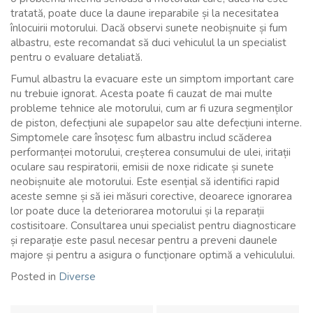
tratată, poate duce la daune ireparabile și la necesitatea
înlocuirii motorului. Dacă observi sunete neobișnuite și fum
albastru, este recomandat să duci vehiculul la un specialist
pentru o evaluare detaliată.
Fumul albastru la evacuare este un simptom important care
nu trebuie ignorat. Acesta poate fi cauzat de mai multe
probleme tehnice ale motorului, cum ar fi uzura segmenților
de piston, defecțiuni ale supapelor sau alte defecțiuni interne.
Simptomele care însoțesc fum albastru includ scăderea
performanței motorului, creșterea consumului de ulei, iritații
oculare sau respiratorii, emisii de noxe ridicate și sunete
neobișnuite ale motorului. Este esențial să identifici rapid
aceste semne și să iei măsuri corective, deoarece ignorarea
lor poate duce la deteriorarea motorului și la reparații
costisitoare. Consultarea unui specialist pentru diagnosticare
și reparație este pasul necesar pentru a preveni daunele
majore și pentru a asigura o funcționare optimă a vehiculului.
Posted in
Diverse
Navigare