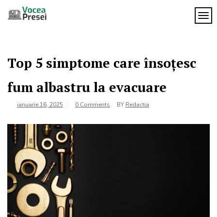
Skip
to
TOG
Vocea
content
cele mai
importante
Presei
știri
Top 5 simptome care însoțesc
fum albastru la evacuare
ianuarie 16, 2025
0 Comments
BY
Redacția