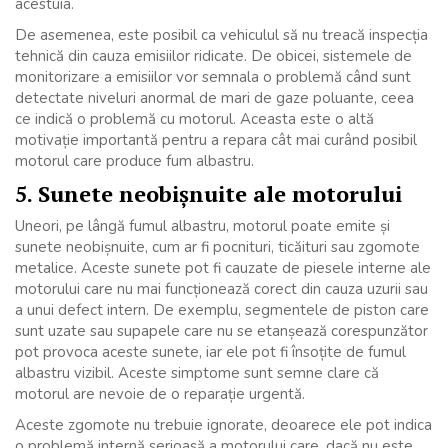
acestuia.
De asemenea, este posibil ca vehiculul să nu treacă inspecția
tehnică din cauza emisiilor ridicate. De obicei, sistemele de
monitorizare a emisiilor vor semnala o problemă când sunt
detectate niveluri anormal de mari de gaze poluante, ceea
ce indică o problemă cu motorul. Aceasta este o altă
motivație importantă pentru a repara cât mai curând posibil
motorul care produce fum albastru.
5. Sunete neobișnuite ale motorului
Uneori, pe lângă fumul albastru, motorul poate emite și
sunete neobișnuite, cum ar fi pocnituri, ticăituri sau zgomote
metalice. Aceste sunete pot fi cauzate de piesele interne ale
motorului care nu mai funcționează corect din cauza uzurii sau
a unui defect intern. De exemplu, segmentele de piston care
sunt uzate sau supapele care nu se etanșează corespunzător
pot provoca aceste sunete, iar ele pot fi însoțite de fumul
albastru vizibil. Aceste simptome sunt semne clare că
motorul are nevoie de o reparație urgentă.
Aceste zgomote nu trebuie ignorate, deoarece ele pot indica
o problemă internă serioasă a motorului care, dacă nu este