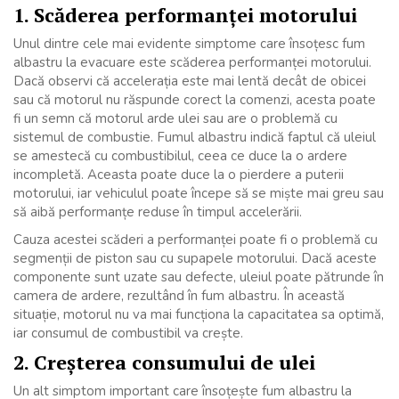
1. Scăderea performanței motorului
Unul dintre cele mai evidente simptome care însoțesc fum
albastru la evacuare este scăderea performanței motorului.
Dacă observi că accelerația este mai lentă decât de obicei
sau că motorul nu răspunde corect la comenzi, acesta poate
fi un semn că motorul arde ulei sau are o problemă cu
sistemul de combustie. Fumul albastru indică faptul că uleiul
se amestecă cu combustibilul, ceea ce duce la o ardere
incompletă. Aceasta poate duce la o pierdere a puterii
motorului, iar vehiculul poate începe să se miște mai greu sau
să aibă performanțe reduse în timpul accelerării.
Cauza acestei scăderi a performanței poate fi o problemă cu
segmenții de piston sau cu supapele motorului. Dacă aceste
componente sunt uzate sau defecte, uleiul poate pătrunde în
camera de ardere, rezultând în fum albastru. În această
situație, motorul nu va mai funcționa la capacitatea sa optimă,
iar consumul de combustibil va crește.
2. Creșterea consumului de ulei
Un alt simptom important care însoțește fum albastru la