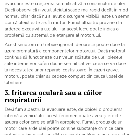
evacuare este creșterea semnificativă a consumului de ulei.
Dacă observi că nivelul uleiului scade mai rapid decât în mod
normal, chiar dacă nu ai avut o scurgere vizibilă, este un semn
clar că uleiul este ars în motor. Fumul albastru provine din
arderea excesivă a uleiului, iar acest lucru poate indica o
problemă cu sistemul de etanșare al motorului.
Acest simptom nu trebuie ignorat, deoarece poate duce la
uzura prematură a componentelor motorului. Dacă motorul
continuă să funcționeze cu niveluri scăzute de ulei, piesele
sale interne vor suferi daune semnificative, ceea ce va duce
la necesitatea unor reparații costisitoare. În cazuri grave,
motorul poate chiar să cedeze complet din cauza lipsei de
lubrifiere.
3. Iritarea oculară sau a căilor
respiratorii
Deși fum albastru la evacuare este, de obicei, o problemă
internă a vehiculului, acest fenomen poate avea și efecte
asupra celor care se află în apropiere. Fumul produs de un
motor care arde ulei poate conține substanțe chimice care
pot irita ochii, nasul sau căile respiratorii. Persoanele care stau