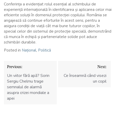
Conferința a evidențiat rolul esențial al schimbului de
experiență internațională în identificarea și aplicarea celor mai
eficiente soluții în domeniul protecției copilului. România se
angajează să continue eforturile în acest sens, pentru a
asigura condiții de viață cât mai bune tuturor copiilor, în
special celor din sistemul de protecție specială, demonstrând
că munca în echipă și parteneriatele solide pot aduce
schimbări durabile.
Posted in
Național
,
Politică
Navigare
Previous:
Next:
în
articole
Un viitor fără apă? Sorin
Ce înseamnă când visezi
Sergiu Chelmu trage
un copil
semnalul de alarmă
asupra crizei mondiale a
apei