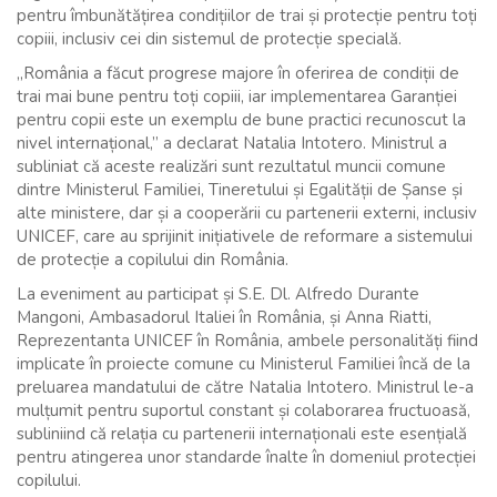
pentru îmbunătățirea condițiilor de trai și protecție pentru toți
copiii, inclusiv cei din sistemul de protecție specială.
„România a făcut progrese majore în oferirea de condiții de
trai mai bune pentru toți copiii, iar implementarea Garanției
pentru copii este un exemplu de bune practici recunoscut la
nivel internațional,” a declarat Natalia Intotero. Ministrul a
subliniat că aceste realizări sunt rezultatul muncii comune
dintre Ministerul Familiei, Tineretului și Egalității de Șanse și
alte ministere, dar și a cooperării cu partenerii externi, inclusiv
UNICEF, care au sprijinit inițiativele de reformare a sistemului
de protecție a copilului din România.
La eveniment au participat și S.E. Dl. Alfredo Durante
Mangoni, Ambasadorul Italiei în România, și Anna Riatti,
Reprezentanta UNICEF în România, ambele personalități fiind
implicate în proiecte comune cu Ministerul Familiei încă de la
preluarea mandatului de către Natalia Intotero. Ministrul le-a
mulțumit pentru suportul constant și colaborarea fructuoasă,
subliniind că relația cu partenerii internaționali este esențială
pentru atingerea unor standarde înalte în domeniul protecției
copilului.