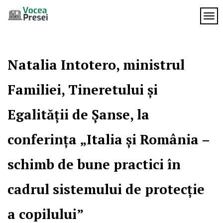
Skip
to
TOG
Vocea
content
cele mai
importante
Presei
știri
Natalia Intotero, ministrul
Familiei, Tineretului și
Egalității de Șanse, la
conferința „Italia și România –
schimb de bune practici în
cadrul sistemului de protecție
a copilului”