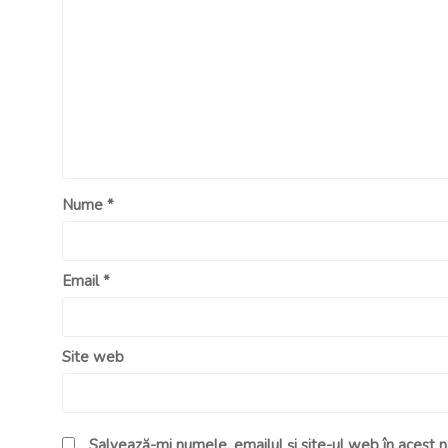
Nume
*
Email
*
Site web
Salvează-mi numele, emailul și site-ul web în acest 