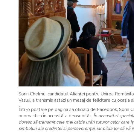
Sorin Chelmu, candidatul Alianței pentru Unirea Românilor
Vaslui, a transmis astăzi un mesaj de felicitare cu ocazia să
Într-o postare pe pagina sa oficială de Facebook, Sorin C
onomastica în această zi deosebită. „
În această zi special
doresc să transmit cele mai calde urări tuturor celor care î
simboluri ale credinței și perseverenței, iar pilda lor să vă in