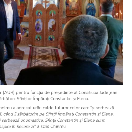
 (AUR) pentru funcția de președinte al Consiliului Județean
rbătorii Sfinților Împărați Constantin și Elena.
helmu a adresat urări calde tuturor celor care își serbează
ă, când îi sărbătorim pe Sfinții Împărați Constantin și Elena,
și serbează onomastica. Sfinții Constantin și Elena sunt
spire în fiecare zi
,” a scris Chelmu.