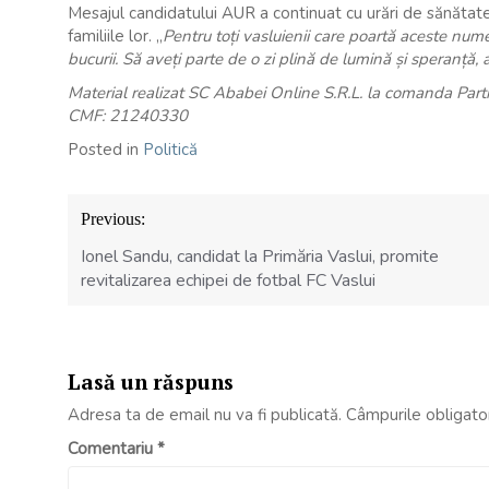
Mesajul candidatului AUR a continuat cu urări de sănătate 
familiile lor. „
Pentru toți vasluienii care poartă aceste nume 
bucurii. Să aveți parte de o zi plină de lumină și speranță, a
Material realizat SC Ababei Online S.R.L. la comanda Part
CMF: 21240330
Posted in
Politică
Navigare
Previous:
în
articole
Ionel Sandu, candidat la Primăria Vaslui, promite
revitalizarea echipei de fotbal FC Vaslui
Lasă un răspuns
Adresa ta de email nu va fi publicată.
Câmpurile obligato
Comentariu
*