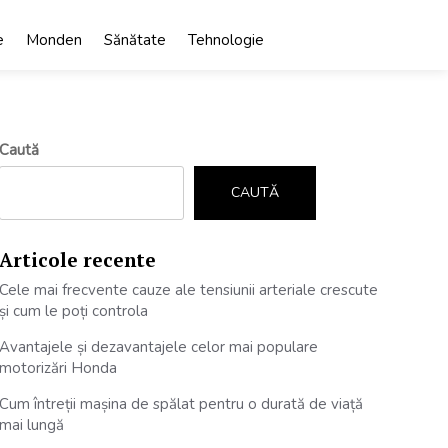
e
Monden
Sănătate
Tehnologie
Caută
CAUTĂ
Articole recente
Cele mai frecvente cauze ale tensiunii arteriale crescute
și cum le poți controla
Avantajele și dezavantajele celor mai populare
motorizări Honda
Cum întreții mașina de spălat pentru o durată de viață
mai lungă