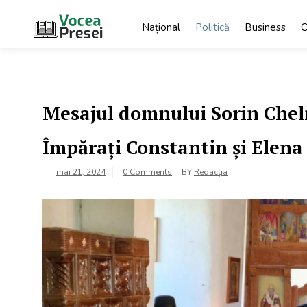
Skip
to
Național
Politică
Business
C
content
Vocea
cele mai
importante știri
Presei
Mesajul domnului Sorin Chelm
Împărați Constantin și Elena
mai 21, 2024
0 Comments
BY
Redacția