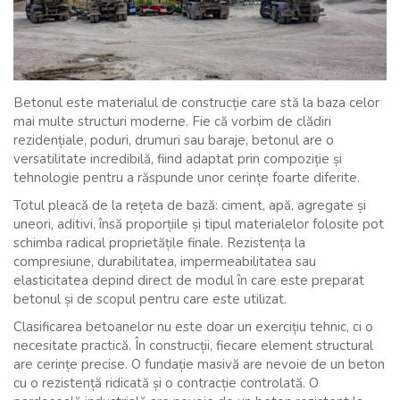
Betonul este materialul de construcție care stă la baza celor
mai multe structuri moderne. Fie că vorbim de clădiri
rezidențiale, poduri, drumuri sau baraje, betonul are o
versatilitate incredibilă, fiind adaptat prin compoziție și
tehnologie pentru a răspunde unor cerințe foarte diferite.
Totul pleacă de la rețeta de bază: ciment, apă, agregate și
uneori, aditivi, însă proporțiile și tipul materialelor folosite pot
schimba radical proprietățile finale. Rezistența la
compresiune, durabilitatea, impermeabilitatea sau
elasticitatea depind direct de modul în care este preparat
betonul și de scopul pentru care este utilizat.
Clasificarea betoanelor nu este doar un exercițiu tehnic, ci o
necesitate practică. În construcții, fiecare element structural
are cerințe precise. O fundație masivă are nevoie de un beton
cu o rezistență ridicată și o contracție controlată. O