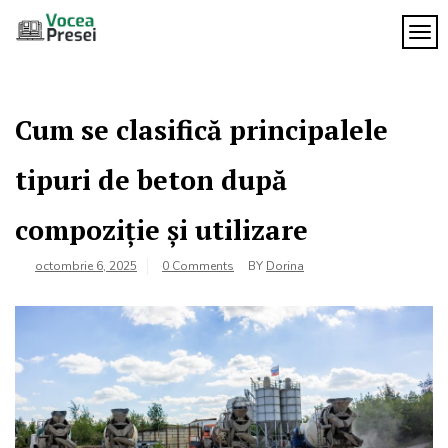
Skip
to
TOG
Vocea
content
cele mai
importante
Presei
știri
Cum se clasifică principalele
tipuri de beton după
compoziție și utilizare
octombrie 6, 2025
0 Comments
BY
Dorina