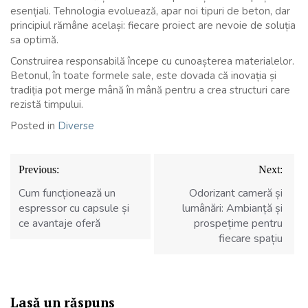
esențiali. Tehnologia evoluează, apar noi tipuri de beton, dar
principiul rămâne același: fiecare proiect are nevoie de soluția
sa optimă.
Construirea responsabilă începe cu cunoașterea materialelor.
Betonul, în toate formele sale, este dovada că inovația și
tradiția pot merge mână în mână pentru a crea structuri care
rezistă timpului.
Posted in
Diverse
Navigare
Previous:
Next:
în
articole
Cum funcționează un
Odorizant cameră și
espressor cu capsule și
lumânări: Ambianță și
ce avantaje oferă
prospețime pentru
fiecare spațiu
Lasă un răspuns