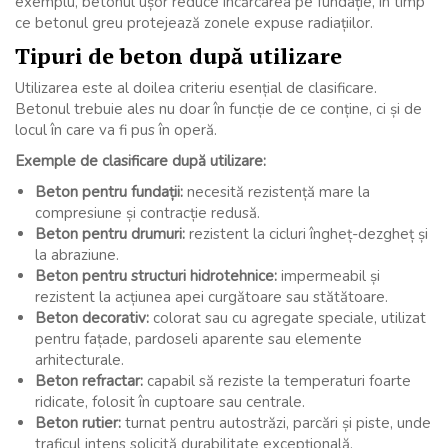
exemplu, betonul ușor reduce încărcarea pe fundație, în timp
ce betonul greu protejează zonele expuse radiațiilor.
Tipuri de beton după utilizare
Utilizarea este al doilea criteriu esențial de clasificare.
Betonul trebuie ales nu doar în funcție de ce conține, ci și de
locul în care va fi pus în operă.
Exemple de clasificare după utilizare:
Beton pentru fundații:
necesită rezistență mare la
compresiune și contracție redusă.
Beton pentru drumuri:
rezistent la cicluri îngheț-dezgheț și
la abraziune.
Beton pentru structuri hidrotehnice:
impermeabil și
rezistent la acțiunea apei curgătoare sau stătătoare.
Beton decorativ:
colorat sau cu agregate speciale, utilizat
pentru fațade, pardoseli aparente sau elemente
arhitecturale.
Beton refractar:
capabil să reziste la temperaturi foarte
ridicate, folosit în cuptoare sau centrale.
Beton rutier:
turnat pentru autostrăzi, parcări și piste, unde
traficul intens solicită durabilitate excepțională.