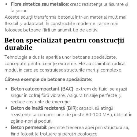
Fibre sintetice sau metalice:
cresc rezistența la fisurare și
la șocuri.
Aceste soluții transformă betonul într-un material mult mai
flexibil și adaptabil. În construcțiile moderne, rar se mai
folosesc betoane fără un anumit tip de aditiv.
Beton specializat pentru construcții
durabile
Tehnologia a dus la apariția unor betoane specializate,
concepute pentru cerințe extreme. Ele au schimbat radical
modul în care se construiesc structurile mari și complexe.
Câteva exemple de betoane specializate:
Beton autocompactant (BAC):
extrem de fluid, se așază
singur în cofraj fără vibrare. Asigură finisaje perfecte și
reduce costurile de execuție.
Beton de înaltă rezistență (BIR):
capabil să atingă
rezistențe la compresiune de peste 80-100 MPa, utilizat în
zgârie-nori și poduri.
Beton permeabil:
permite trecerea apei prin structura sa,
fiind folosit la trotuare și parcări ecologice.