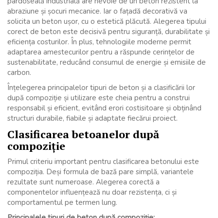
pardoseală industrială are nevoie de un beton rezistent la
abraziune și șocuri mecanice. Iar o fațadă decorativă va
solicita un beton ușor, cu o estetică plăcută. Alegerea tipului
corect de beton este decisivă pentru siguranță, durabilitate și
eficiența costurilor. În plus, tehnologiile moderne permit
adaptarea amestecurilor pentru a răspunde cerințelor de
sustenabilitate, reducând consumul de energie și emisiile de
carbon.
Înțelegerea principalelor tipuri de beton și a clasificării lor
după compoziție și utilizare este cheia pentru a construi
responsabil și eficient, evitând erori costisitoare și obținând
structuri durabile, fiabile și adaptate fiecărui proiect.
Clasificarea betoanelor după
compoziție
Primul criteriu important pentru clasificarea betonului este
compoziția. Deși formula de bază pare simplă, variantele
rezultate sunt numeroase. Alegerea corectă a
componentelor influențează nu doar rezistența, ci și
comportamentul pe termen lung.
Principalele tipuri de beton după compoziție: