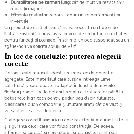
Durabilitatea pe termen lung:
cât de mult va rezista fără
reparații majore.
Eficiența costurilor:
raportul optim între performanță și
investiție.
Un proiect de casă obișnuită nu va necesita un beton de
înaltă rezistență, dar va avea nevoie de un beton corect ales
pentru fundații și planșee. În schimb, un pod suspendat sau un
zgârie-nori va solicita soluții de vârf.
În loc de concluzie: puterea alegerii
corecte
Betonul este mai mult decât un amestec de ciment și
agregate. Este materialul care susține întreaga lume
construită și care poate fi adaptat în funcție de nevoile
fiecărui proiect. De la betonul simplu al trotuarelor până la
betoanele high-tech pentru poduri sau clădiri futuriste,
clasificarea după compoziție și utilizare arată cât de vast și
versatil este acest domeniu.
O alegere corectă asigură nu doar rezistență și durabilitate, ci
și siguranța celor care vor folosi construcția. De aceea,
informarea corectă și consultarea specialiștilor sunt pași