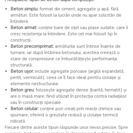
Beton simplu:
format din ciment, agregate și apă, fără
armături. Este folosit la lucrări unde nu apar solicitări de
întindere.
Beton armat:
conține bare de oțel sau plase sudate, care îi
cresc rezistența la întindere. Este cel mai folosit tip în
construcții.
Beton precomprimat:
armăturile sunt întinse înainte de
turnare, iar după întărirea betonului, acestea creează o
stare de compresiune ce îmbunătățește performanța
structurală.
Beton ușor:
include agregate poroase (argilă expandată,
perlit, vermiculit), ceea ce îl face ideal pentru izolație și
elemente nestructurale.
Beton greu:
folosește agregate dense (barită, hematit) și
are o masă mare, fiind utilizat în protecția contra radiațiilor
sau în construcții speciale.
Beton celular:
conține pori creați prin reacții chimice sau
spumare, oferind o greutate redusă și izolație termică
ridicată.
Fiecare dintre aceste tipuri răspunde unor nevoi precise. Spre