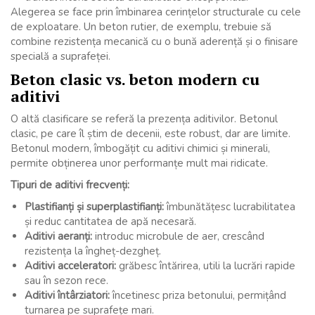
Alegerea se face prin îmbinarea cerințelor structurale cu cele
de exploatare. Un beton rutier, de exemplu, trebuie să
combine rezistența mecanică cu o bună aderență și o finisare
specială a suprafeței.
Beton clasic vs. beton modern cu
aditivi
O altă clasificare se referă la prezența aditivilor. Betonul
clasic, pe care îl știm de decenii, este robust, dar are limite.
Betonul modern, îmbogățit cu aditivi chimici și minerali,
permite obținerea unor performanțe mult mai ridicate.
Tipuri de aditivi frecvenți:
Plastifianți și superplastifianți:
îmbunătățesc lucrabilitatea
și reduc cantitatea de apă necesară.
Aditivi aeranți:
introduc microbule de aer, crescând
rezistența la îngheț-dezgheț.
Aditivi acceleratori:
grăbesc întărirea, utili la lucrări rapide
sau în sezon rece.
Aditivi întârziatori:
încetinesc priza betonului, permițând
turnarea pe suprafețe mari.