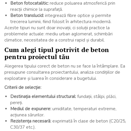
Beton fotocatalitic:
reduce poluarea atmosferică prin
reacții chimice la suprafață.
Beton translucid:
integrează fibre optice și permite
trecerea luminii, fiind folosit în arhitectura modernă.
Aceste tipuri nu sunt doar inovații, ci soluții practice la
problemele actuale: mediu urban aglomerat, schimbări
climatice, necesitatea de a construi rapid și durabil.
Cum alegi tipul potrivit de beton
pentru proiectul tău
Alegerea tipului corect de beton nu se face la întâmplare. Ea
presupune consultarea proiectantului, analiza condițiilor de
exploatare și luarea în considerare a bugetului.
Criterii de selecție:
Destinația elementului structural:
fundații, stâlpi, plăci,
pereți.
Mediul de expunere:
umiditate, temperaturi extreme,
acțiunea sărurilor.
Rezistența necesară:
exprimată în clase de beton (C20/25,
C30/37 etc.).