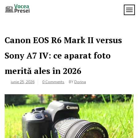
Skip
to
TOG
Vocea
content
cele mai
importante
Presei
știri
Canon EOS R6 Mark II versus
Sony A7 IV: ce aparat foto
merită ales în 2026
iunie 25, 2026
0 Comments
BY
Dorina