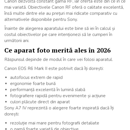
Canon dezvoltă constant gama RF, iar oferta este din ce în ce
mai variată. Obiectivele Canon RF oferă o calitate excelentă,
însă multe dintre ele au prețuri mai ridicate comparativ cu
alternativele disponibile pentru Sony.
Înainte de alegerea aparatului este bine să iei în calcul și
costul obiectivelor pe care intenționezi să le cumperi în
următorii ani.
Ce aparat foto merită ales în 2026
Răspunsul depinde de modul în care vei folosi aparatul.
Canon EOS R6 Mark II este potrivit dacă îți dorești:
autofocus extrem de rapid
ergonomie foarte bună
performanță excelentă în lumină slabă
fotografiere rapidă pentru evenimente și acțiune
culori plăcute direct din aparat
Sony A7 IV reprezintă o alegere foarte inspirată dacă îți
dorești:
rezoluție mai mare pentru fotografii detaliate
o gamă foarte variată de obiective