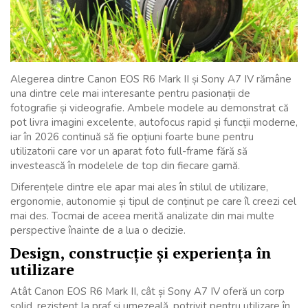
Alegerea dintre Canon EOS R6 Mark II și Sony A7 IV rămâne
una dintre cele mai interesante pentru pasionații de
fotografie și videografie. Ambele modele au demonstrat că
pot livra imagini excelente, autofocus rapid și funcții moderne,
iar în 2026 continuă să fie opțiuni foarte bune pentru
utilizatorii care vor un aparat foto full-frame fără să
investească în modelele de top din fiecare gamă.
Diferențele dintre ele apar mai ales în stilul de utilizare,
ergonomie, autonomie și tipul de conținut pe care îl creezi cel
mai des. Tocmai de aceea merită analizate din mai multe
perspective înainte de a lua o decizie.
Design, construcție și experiența în
utilizare
Atât Canon EOS R6 Mark II, cât și Sony A7 IV oferă un corp
solid, rezistent la praf și umezeală, potrivit pentru utilizare în