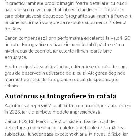
În practică, ambele produc imagini foarte detaliate, cu culori
naturale și un nivel ridicat al intervalului dinamic. Totuși, cei
care obișnuiesc să decupeze fotografiile sau imprimă frecvent
la dimensiuni mari vor aprecia rezoluția suplimentară oferită
de Sony.
Canon compensează prin performanța excelentă la valori ISO
ridicate. Fotografiile realizate în lumină slabă păstrează un
nivel redus de zgomot, iar culorile rămân foarte bine
echilibrate.
Pentru majoritatea utilizatorilor, diferențele de calitate sunt
greu de observat în utilizarea de zi cu zi. Alegerea depinde
mai mult de stilul de fotografiere decât de specificațiile
tehnice.
Autofocus și fotografiere în rafală
Autofocusul reprezintă unul dintre cele mai importante criterii
în 2026, iar aici ambele modele impresionează.
Canon EOS R6 Mark II oferă un sistem foarte rapid de
detectare a oamenilor, animalelor și vehiculelor. Urmărirea
subiectului funcționează excelent chiar și în situații dificile, iar