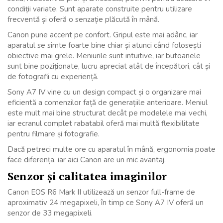
condiții variate. Sunt aparate construite pentru utilizare
frecventă și oferă o senzație plăcută în mână.
Canon pune accent pe confort. Gripul este mai adânc, iar
aparatul se simte foarte bine chiar și atunci când folosești
obiective mai grele. Meniurile sunt intuitive, iar butoanele
sunt bine poziționate, lucru apreciat atât de începători, cât și
de fotografii cu experiență.
Sony A7 IV vine cu un design compact și o organizare mai
eficientă a comenzilor față de generațiile anterioare. Meniul
este mult mai bine structurat decât pe modelele mai vechi,
iar ecranul complet rabatabil oferă mai multă flexibilitate
pentru filmare și fotografie.
Dacă petreci multe ore cu aparatul în mână, ergonomia poate
face diferența, iar aici Canon are un mic avantaj.
Senzor și calitatea imaginilor
Canon EOS R6 Mark II utilizează un senzor full-frame de
aproximativ 24 megapixeli, în timp ce Sony A7 IV oferă un
senzor de 33 megapixeli.