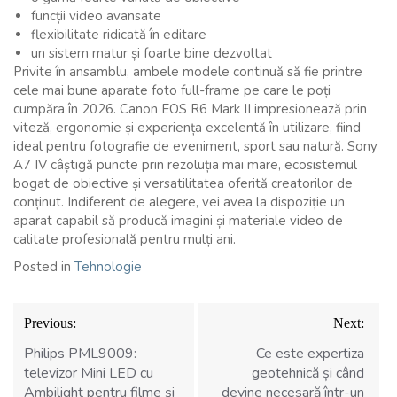
funcții video avansate
flexibilitate ridicată în editare
un sistem matur și foarte bine dezvoltat
Privite în ansamblu, ambele modele continuă să fie printre
cele mai bune aparate foto full-frame pe care le poți
cumpăra în 2026. Canon EOS R6 Mark II impresionează prin
viteză, ergonomie și experiența excelentă în utilizare, fiind
ideal pentru fotografie de eveniment, sport sau natură. Sony
A7 IV câștigă puncte prin rezoluția mai mare, ecosistemul
bogat de obiective și versatilitatea oferită creatorilor de
conținut. Indiferent de alegere, vei avea la dispoziție un
aparat capabil să producă imagini și materiale video de
calitate profesională pentru mulți ani.
Posted in
Tehnologie
Navigare
Previous:
Next:
în
articole
Philips PML9009:
Ce este expertiza
televizor Mini LED cu
geotehnică și când
Ambilight pentru filme și
devine necesară într-un